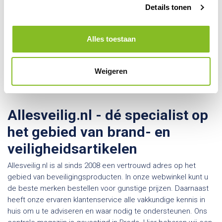
Kom je er toch niet helemaal
Details tonen
uit? Maak gebruik van onze
keuzehulp!
Alles toestaan
Gebruik onze keuzehulp
Weigeren
Allesveilig.nl - dé specialist op
het gebied van brand- en
veiligheidsartikelen
Allesveilig.nl is al sinds 2008 een vertrouwd adres op het
gebied van beveiligingsproducten. In onze webwinkel kunt u
de beste merken bestellen voor gunstige prijzen. Daarnaast
heeft onze ervaren klantenservice alle vakkundige kennis in
huis om u te adviseren en waar nodig te ondersteunen. Ons