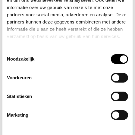
en om ons websiteverkeer te analyseren. Ook delen we
informatie over uw gebruik van onze site met onze
partners voor social media, adverteren en analyse. Deze
partners kunnen deze gegevens combineren met andere
informatie die u aan ze heeft verstrekt of die ze hebben
Backorder
verzameld op basis van uw gebruik van hun services.
SCHILLER
AED FRED Easy Batterij
Toestemmingsselectie
229,95
Noodzakelijk
Voorkeuren
Statistieken
Marketing