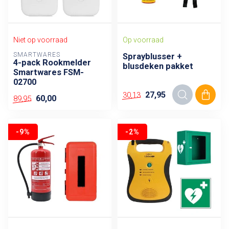
Niet op voorraad
Op voorraad
SMARTWARES
Sprayblusser +
4-pack Rookmelder
blusdeken pakket
Smartwares FSM-
02700
27,95
30,13
60,00
89,95
-9%
-2%