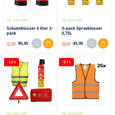
Op voorraad
Op voorraad
Schuimblusser 6 liter 2-
3-pack Sprayblusser
pack
0,75L
95,95
45,95
97,90
56,85
-22%
-31%
Op voorraad
Op voorraad