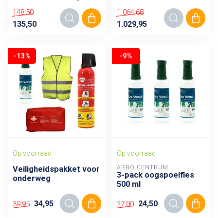
148,50
1.064,68
135,50
1.029,95
-13%
-9%
Op voorraad
Op voorraad
ARBO CENTRUM
Veiligheidspakket voor
3-pack oogspoelfles
onderweg
500 ml
34,95
24,50
39,95
27,00