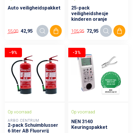
Auto veiligheidspakket
25-pack
veiligheidshesje
kinderen oranje
42,95
72,95
55,00
105,95
-9%
-3%
Op voorraad
Op voorraad
ARBO CENTRUM
NEN 3140
2-pack Schuimblusser
Keuringspakket
6 liter AB Fluorvrij