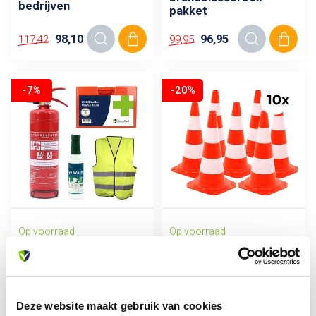
bedrijven
pakket
98,10
96,95
117,42
99,95
-7%
-20%
Op voorraad
Op voorraad
ALLESVEILIG
ARBO CENTRUM
Camping & Outdoor
10-pack verkeerskegel
veiligheidspakket
hard 50cm
69,95
93,95
75,00
116,95
Deze website maakt gebruik van cookies