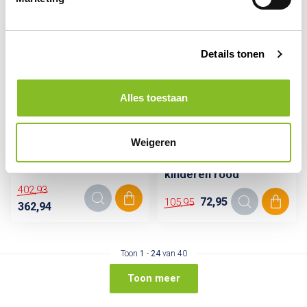
Details tonen
Alles toestaan
Op voorraad
Op voorraad
Weigeren
ARBO CENTRUM
25-pack
6-pack EHBO koffer A
veiligheidshesje
kinderen rood
402,93
72,95
105,95
362,94
Toon
1
-
24
van 40
Toon meer