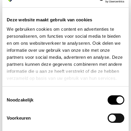
met onze klantenservice. We helpen je graag verder!
info@allesveilig.nl
+31 (0) 6 82095086
Deze website maakt gebruik van cookies
We gebruiken cookies om content en advertenties te
personaliseren, om functies voor social media te bieden
Recent bekeken
en om ons websiteverkeer te analyseren. Ook delen we
informatie over uw gebruik van onze site met onze
partners voor social media, adverteren en analyse. Deze
partners kunnen deze gegevens combineren met andere
informatie die u aan ze heeft verstrekt of die ze hebben
verzameld op basis van uw gebruik van hun services.
Toestemmingsselectie
Noodzakelijk
Voorkeuren
Op voorraad
Gele hesjes 25-pack