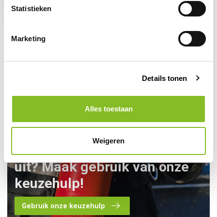
Statistieken
109,95
Marketing
Details tonen
Alles toestaan
Weigeren
Kom je er toch niet helemaal
uit? Maak gebruik van onze
keuzehulp!
Gebruik onze keuzehulp