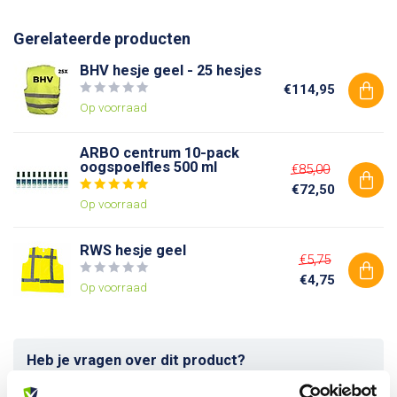
Gerelateerde producten
BHV hesje geel - 25 hesjes
€114,95
Op voorraad
ARBO centrum 10-pack
oogspoelfles 500 ml
€85,00
€72,50
Op voorraad
RWS hesje geel
€5,75
€4,75
Op voorraad
Heb je vragen over dit product?
Of heb je hulp nodig bij je bestelling? Neem contact op