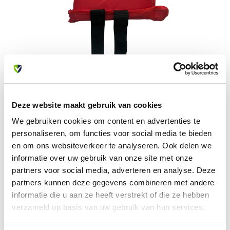
Blusdekens softcase ideaal voor kleine
branden
Deze website maakt gebruik van cookies
Deze hoogwaardige blusdeken van MAISKA is speciaal
We gebruiken cookies om content en advertenties te
ontworpen om snel en effectief kleine branden te blussen,
personaliseren, om functies voor social media te bieden
zoals die veroorzaakt door pannen op het vuur of brandende
kaarsen. Vervaardigd uit duurzame materialen, is de
en om ons websiteverkeer te analyseren. Ook delen we
blusdeken verpakt in een zachte, beschermende softcase.
informatie over uw gebruik van onze site met onze
Deze hoes garandeert dat de blusdeken altijd in perfecte
partners voor social media, adverteren en analyse. Deze
staat blijft, klaar voor gebruik.
partners kunnen deze gegevens combineren met andere
informatie die u aan ze heeft verstrekt of die ze hebben
Eenvoudig in gebruik: in het geval van een brand leg je de
verzameld op basis van uw gebruik van hun services.
blusdeken simpelweg over de vlammen om het vuur snel te
doven. Deze blusdeken is veilig te gebruiken bij elektrische