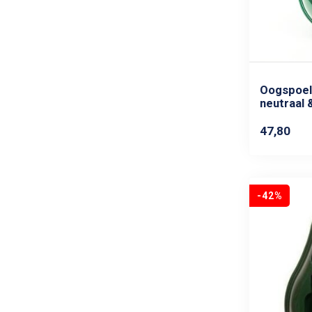
Oogspoels
neutraal &
47,80
-42%