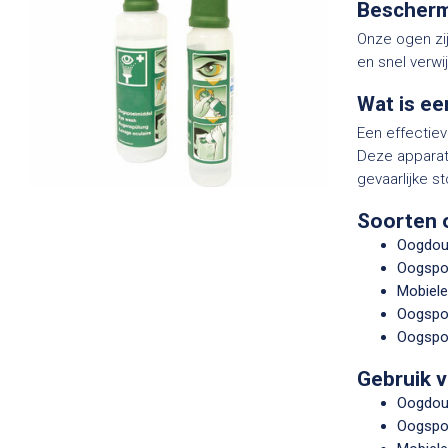
Bescherm
Onze ogen zi
en snel verwi
Wat is e
Een effectiev
Deze apparate
gevaarlijke st
Soorten
Oogdou
Oogspoe
Mobiel
Oogspoe
Oogspo
Gebruik 
Oogdou
Oogspoe