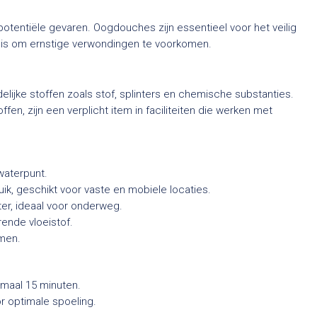
tentiële gevaren. Oogdouches zijn essentieel voor het veilig
al is om ernstige verwondingen te voorkomen.
lijke stoffen zoals stof, splinters en chemische substanties.
en, zijn een verplicht item in faciliteiten die werken met
waterpunt.
k, geschikt voor vaste en mobiele locaties.
ter, ideaal voor onderweg.
ende vloeistof.
emen.
imaal 15 minuten.
or optimale spoeling.