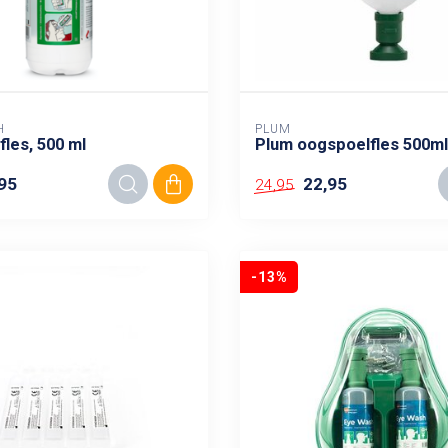
H
PLUM
les, 500 ml
Plum oogspoelfles 500ml
95
22,95
24,95
-13%