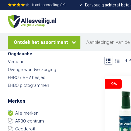
Eenvoudig achteraf betal
Klantbeoordeling
8.9
Home
/
EHBO & BHV
/
Oogdouche
Oogdouc
Categorieën
Onze ogen zij
EHBO & BHV
voordelig ee
Ontdek het assortiment
Aanbiedingen van de
Pleisters
Oogdouche
14
P
Verband
Overige wondverzorging
EHBO / BHV hesjes
-9%
EHBO pictogrammen
Merken
Alle merken
ARBO centrum
Cedderoth