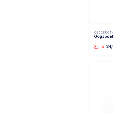
CEDDEROT
Oogspoelf
34,
37,95