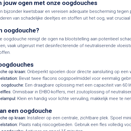
 jouw ogen met onze oogdouches
jn bijzonder kwetsbaar en vereisen adequate bescherming tegen po
jderen van schadelijke deeltjes en stoffen uit het oog, wat crucia
en oogdouche?
e oogdouche reinigt de ogen na blootstelling aan potentieel schade
n, vaak uitgerust met desinfecterende of neutraliserende vloeistoff
offen.
 oogdouches
che op kraan:
Onbeperkt spoelen door directe aansluiting op een 
lstation:
Bevat twee flacons oogspoelmiddel voor eenmalig gebrui
e oogdouche:
Een draagbare oplossing met een capaciteit van 60 li
lfles:
Onmisbaar in EHBO-koffers, met zoutoplossing of neutraliser
elampul:
Klein en handig voor lichte vervuiling, makkelijk mee te n
van een oogdouche
che op kraan:
Installeer op een centrale, zichtbare plek. Spoel min
lstation:
Plaats nabij risicogebieden. Gebruik een fles volledig vo