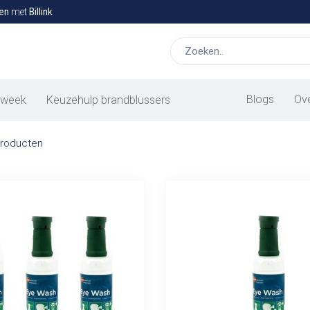
en
met
Billink
he kopen bij Allesveilig.nl
n erg kwetsbaar. Belangrijk dus om extra aandacht te besteden aa
n oogdouche!
Blogs
Ov
 week
Keuzehulp brandblussers
roducten