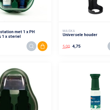
MAISKA
tation met 1 x PH
Universele houder
 1 x steriel
4,75
5,00