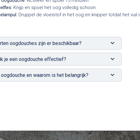
e oogdouche:
Activeer en spoel 15 minuten.
lfles:
Knijp en spoel het oog volledig schoon.
elampul:
Druppel de vloeistof in het oog en knipper totdat het vuil i
ten oogdouches zijn er beschikbaar?
k je een oogdouche effectief?
 oogdouche en waarom is het belangrijk?