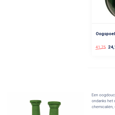
Oogspoel
24,
41,75
Een oogdouche
ondanks het d
chemicaliën, 