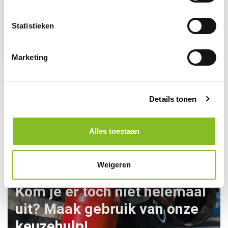
RELIWASH
Oogspoel ampullen 20
Statistieken
ml
5,50
Marketing
Details tonen
Alles toestaan
Weigeren
Kom je er toch niet helemaal
uit? Maak gebruik van onze
keuzehulp!