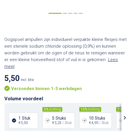
Oogspoel ampullen zijn individueel verpakte kleine flesjes met
een steriele sodium chloride oplossing (0,9%) en kunnen
worden gebruikt om de ogen of de neus te reinigen wanneer
er een kleine hoeveelheid stof of vuil in is gekomen.
Lees
meer
.
5,50
Incl. btw
Verzonden binnen 1-3 werkdagen
Volume voordeel
5%
Korting
10%
Korting
15%
Kor
1 Stuk
5 Stuks
10 Stuks
15
€5,50
€5,23
/ Stuk
€4,95
/ Stuk
€4