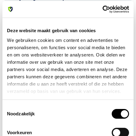
Of heb je hulp nodig bij je bestelling? Neem contact op
met onze klantenservice. We helpen je graag verder!
info@allesveilig.nl
+31 (0) 6 82095086
Deze website maakt gebruik van cookies
We gebruiken cookies om content en advertenties te
personaliseren, om functies voor social media te bieden
en om ons websiteverkeer te analyseren. Ook delen we
Recent bekeken
informatie over uw gebruik van onze site met onze
partners voor social media, adverteren en analyse. Deze
partners kunnen deze gegevens combineren met andere
informatie die u aan ze heeft verstrekt of die ze hebben
verzameld op basis van uw gebruik van hun services.
Toestemmingsselectie
Noodzakelijk
Voorkeuren
Op voorraad