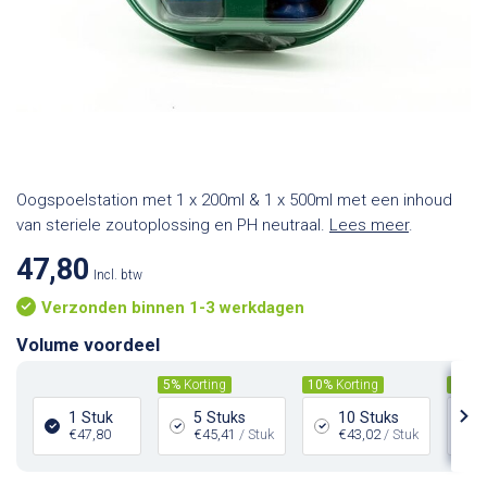
Oogspoelstation met 1 x 200ml & 1 x 500ml met een inhoud
van steriele zoutoplossing en PH neutraal.
Lees meer
.
47,80
Incl. btw
Verzonden binnen 1-3 werkdagen
Volume voordeel
5%
Korting
10%
Korting
15%
K
1 Stuk
5 Stuks
10 Stuks
€47,80
€45,41
/ Stuk
€43,02
/ Stuk