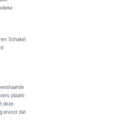
odieke
eren. Schakel
ed
bovenstaande
sers, plaats
et deze
rg ervoor dat