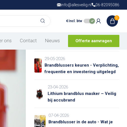
info@allesveilig.nl
Gratis verzending
06-82095086
vanaf € 150,- in
N
0
Recente artikelen
€
Incl. btw
05-06-2026
Schuimblusser vs. Poederblusser –
er ons
Contact
Nieuws
Offerte aanvragen
Welke kies jij?
29-05-2026
Brandblussers keuren - Verplichting,
frequentie en investering uitgelegd
23-04-2026
Lithium brandblus masker – Veilig
bij accubrand
07-04-2026
Brandblusser in de auto - Wat je