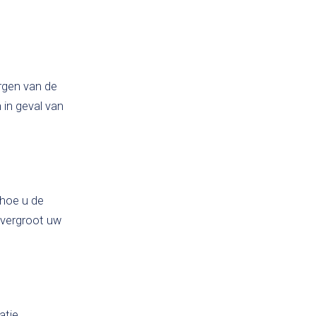
rgen van de
 in geval van
 hoe u de
g vergroot uw
atie