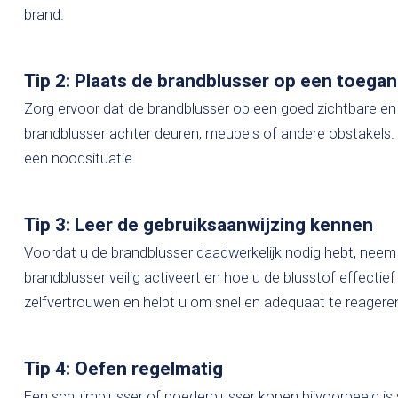
brand.
Tip 2: Plaats de brandblusser op een toegank
Zorg ervoor dat de brandblusser op een goed zichtbare en 
brandblusser achter deuren, meubels of andere obstakels. 
een noodsituatie.
Tip 3: Leer de gebruiksaanwijzing kennen
Voordat u de brandblusser daadwerkelijk nodig hebt, neem d
brandblusser veilig activeert en hoe u de blusstof effectie
zelfvertrouwen en helpt u om snel en adequaat te reageren
Tip 4: Oefen regelmatig
Een
schuimblusser
of
poederblusser
kopen bijvoorbeeld is 