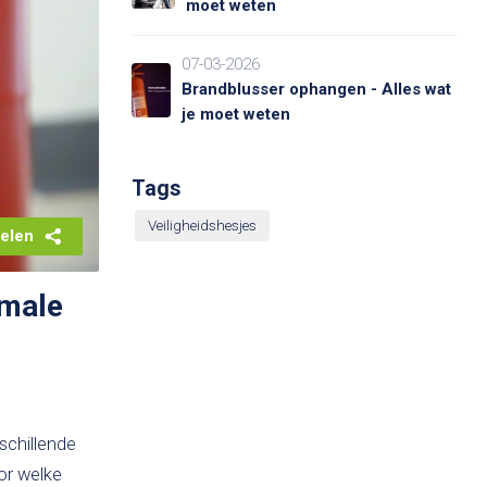
moet weten
07-03-2026
Brandblusser ophangen - Alles wat
je moet weten
Tags
Veiligheidshesjes
elen
imale
schillende
or welke