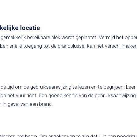
elijke locatie
gemakkelijk bereikbare plek wordt geplaatst. Vermijd het opbe
Een snelle toegang tot de brandblusser kan het verschil maken
e tijd om de gebruiksaanwijzing te lezen en te begrijpen. Leer
f op het vuur richt. Een goede kennis van de gebruiksaanwijzin
 in geval van een brand.
slechts het begin. Om er zeker van te zijn dat u in een noodsitu