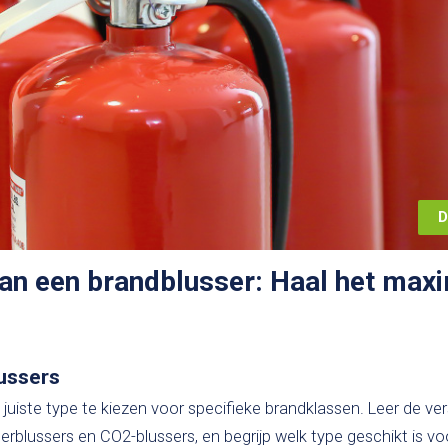
D
 van een brandblusser: Haal het max
lussers
 juiste type te kiezen voor specifieke brandklassen. Leer de ver
rblussers en CO2-blussers, en begrijp welk type geschikt is vo