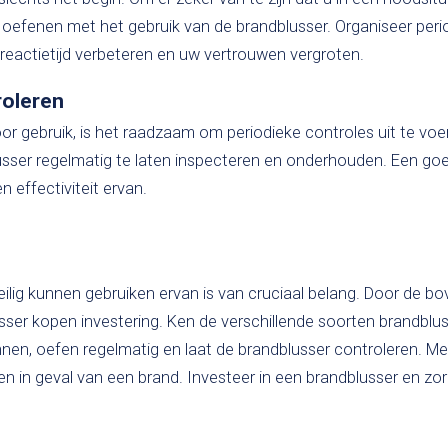
e oefenen met het gebruik van de brandblusser. Organiseer peri
 reactietijd verbeteren en uw vertrouwen vergroten.
roleren
 voor gebruik, is het raadzaam om periodieke controles uit te vo
lusser regelmatig te laten inspecteren en onderhouden. Een go
effectiviteit ervan.
eilig kunnen gebruiken ervan is van cruciaal belang. Door de 
usser kopen investering. Ken de verschillende soorten brandblus
ennen, oefen regelmatig en laat de brandblusser controleren. M
n in geval van een brand. Investeer in een brandblusser en zo