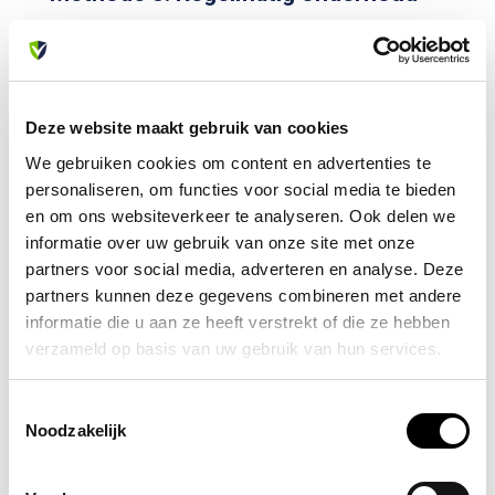
Naast het testen van de rookmelder zijn er enkele
onderhoudsmaatregelen die u kunt nemen om
ervoor te zorgen dat jouw rookmelder altijd goed
werkt. Hier zijn enkele tips:
Deze website maakt gebruik van cookies
We gebruiken cookies om content en advertenties te
Stof regelmatig de rookmelder af met een
personaliseren, om functies voor social media te bieden
zachte borstel of stofdoek om eventuele
en om ons websiteverkeer te analyseren. Ook delen we
ophoping van stof of vuil te verwijderen.
informatie over uw gebruik van onze site met onze
Stofdeeltjes kunnen de werking van de
partners voor social media, adverteren en analyse. Deze
partners kunnen deze gegevens combineren met andere
rookmelder belemmeren.
informatie die u aan ze heeft verstrekt of die ze hebben
Controleer de batterijen van de rookmelder
verzameld op basis van uw gebruik van hun services.
minstens één keer per jaar en vervang ze
indien nodig. Het is een goed idee om een
Toestemmingsselectie
vaste datum in het jaar te kiezen om dit te
Noodzakelijk
doen, zoals tijdens het wisselen van de klok
voor zomer- of wintertijd.