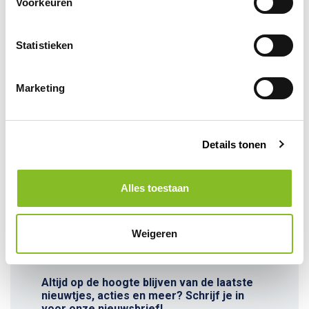
Voorkeuren
Test de rookmelder maandelijks met behulp
van de eerder genoemde methoden, zelfs
Statistieken
als de testknop wordt gebruikt.
Het regelmatig testen en onderhouden van jouw
Marketing
rookmelder is van vitaal belang om ervoor te
zorgen dat deze in geval van brand effectief
werkt. Neem de tijd om deze eenvoudige stappen
Details tonen
te volgen en zorg voor de veiligheid van jouw huis
en dierbaren.
Alles toestaan
Weigeren
Altijd op de hoogte blijven van de laatste
nieuwtjes, acties en meer? Schrijf je in
voor onze nieuwsbrief!