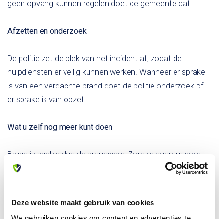
geen opvang kunnen regelen doet de gemeente dat.
Afzetten en onderzoek
De politie zet de plek van het incident af, zodat de
hulpdiensten er veilig kunnen werken. Wanneer er sprake
is van een verdachte brand doet de politie onderzoek of
er sprake is van opzet.
Wat u zelf nog meer kunt doen
Brand is sneller dan de brandweer. Zorg er daarom voor
dat jezelf en eventuele gezinsleden zijn voorbereid. Het
kan ongeveer 8 minuten duren voor dat brandweer
arriveert en in de tussentijd zal u uzelf moeten redden.
Deze website maakt gebruik van cookies
Onderstaand enkele tips van Allesveilig.nl.
We gebruiken cookies om content en advertenties te