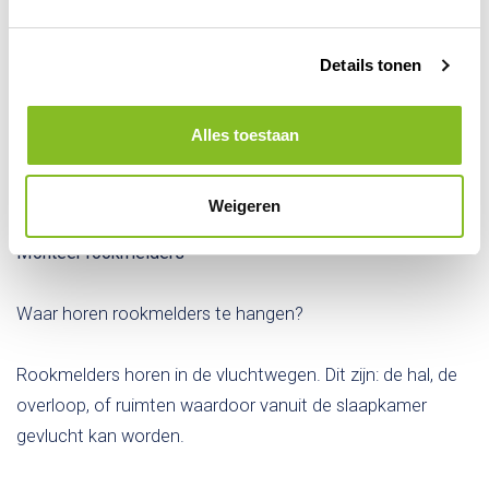
Zorg ervoor dat er geen afgesloten deuren zijn zonder
Details tonen
sleutels. Leg de huissleutels op een vaste plek.
Na een brand kunt u soms voor langere tijd uw huis niet
Alles toestaan
meer in. Heeft u een plek waar u terecht kunt, bijvoorbeeld
bij familie of vrienden.
Weigeren
Monteer rookmelders
Waar horen rookmelders te hangen?
Rookmelders horen in de vluchtwegen. Dit zijn: de hal, de
overloop, of ruimten waardoor vanuit de slaapkamer
gevlucht kan worden.