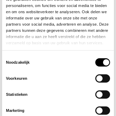
personaliseren, om functies voor social media te bieden
Maak een vluchtplan
en om ons websiteverkeer te analyseren. Ook delen we
informatie over uw gebruik van onze site met onze
Hoe komt u buiten als u in uw slaapkamer bent en de trap
partners voor social media, adverteren en analyse. Deze
partners kunnen deze gegevens combineren met andere
staat in brand? Het is slim om hier van te voren over na te
informatie die u aan ze heeft verstrekt of die ze hebben
denken. Bedenk wat vanuit verschillende kamers de
verzameld op basis van uw gebruik van hun services.
snelste vluchtroute naar buiten is. Bepaal een
alternatieve, tweede vluchtroute. Denk eventueel aan een
Toestemmingsselectie
extra route door een
vluchtladder
aan te schaffen. Oefen
Noodzakelijk
de vluchtroute met uw ogen dicht. Bij brand bestaat de
kans dat u letterlijk geen hand voor ogen ziet. Bespreek
Voorkeuren
de vluchtroutes met uw huisgenoten. Maak afspraken
over wie voor wie zorgt. Kleine kinderen, mensen met een
Statistieken
beperking en huisdieren hebben hulp nodig. Sluit tijdens
het vluchten de deuren achter u. Een dichte deur kan
Marketing
brand tot 20 minuten vertragen.