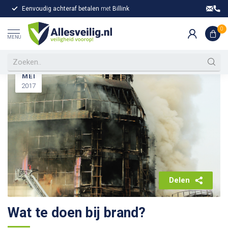
Eenvoudig achteraf betalen
met
Billink
Gr
Home
/
Wat te doen bij brand?
/
Nieuws
0
MENU
19
MEI
2017
Delen
Wat te doen bij brand?