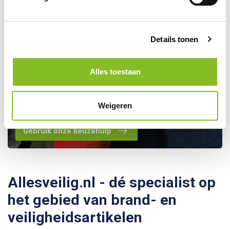
Details tonen
Kom je er toch niet helemaal
Alles toestaan
uit? Maak gebruik van onze
keuzehulp!
Weigeren
Gebruik onze keuzehulp
Allesveilig.nl - dé specialist op
het gebied van brand- en
veiligheidsartikelen