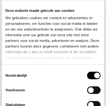
Deze website maakt gebruik van cookies
We gebruiken cookies om content en advertenties te
Recent bekeken
personaliseren, om functies voor social media te bieden
en om ons websiteverkeer te analyseren. Ook delen we
informatie over uw gebruik van onze site met onze
partners voor social media, adverteren en analyse. Deze
partners kunnen deze gegevens combineren met andere
informatie die u aan ze heeft verstrekt of die ze hebben
verzameld op basis van uw gebruik van hun services.
Toestemmingsselectie
Noodzakelijk
Op voorraad
NORMLIGHTS
Voorkeuren
Draagbare LED-Lamp
24,95
Statistieken