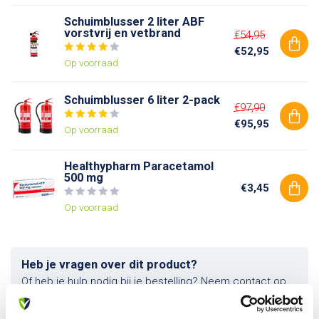
Schuimblusser 2 liter ABF
vorstvrij en vetbrand
€54,95
€52,95
Op voorraad
Schuimblusser 6 liter 2-pack
€97,90
€95,95
Op voorraad
Healthypharm Paracetamol
500 mg
€3,45
Op voorraad
Heb je vragen over dit product?
Of heb je hulp nodig bij je bestelling? Neem contact op
met onze klantenservice. We helpen je graag verder!
info@allesveilig.nl