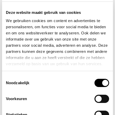
+31 (0) 6 82095086
Deze website maakt gebruik van cookies
We gebruiken cookies om content en advertenties te
personaliseren, om functies voor social media te bieden
Recent bekeken
en om ons websiteverkeer te analyseren. Ook delen we
informatie over uw gebruik van onze site met onze
-17%
partners voor social media, adverteren en analyse. Deze
partners kunnen deze gegevens combineren met andere
informatie die u aan ze heeft verstrekt of die ze hebben
verzameld op basis van uw gebruik van hun services.
Toestemmingsselectie
Noodzakelijk
Niet op voorraad
Voorkeuren
ALLESVEILIG
EHBO hesje groen
9,95
11,95
Statistieken