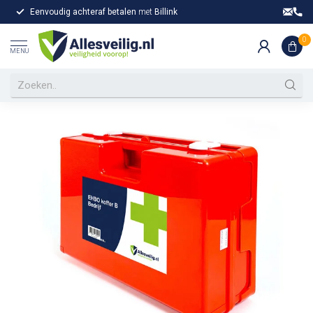
Eenvoudig achteraf betalen
met
Billink
Gr
Home
/
EHBO koffer B voor bedrijven luxe
Allesveilig EHBO koffer B voor bedrijven
0
MENU
luxe