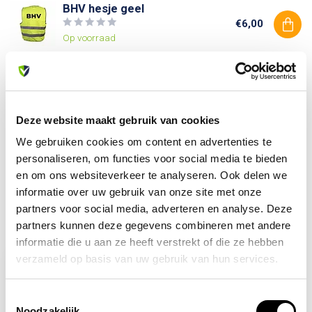
BHV hesje geel
€6,00
Op voorraad
Heb je vragen over dit product?
Of heb je hulp nodig bij je bestelling? Neem contact op
Deze website maakt gebruik van cookies
met onze klantenservice. We helpen je graag verder!
We gebruiken cookies om content en advertenties te
info@allesveilig.nl
personaliseren, om functies voor social media te bieden
+31 (0) 6 82095086
en om ons websiteverkeer te analyseren. Ook delen we
informatie over uw gebruik van onze site met onze
partners voor social media, adverteren en analyse. Deze
Recent bekeken
partners kunnen deze gegevens combineren met andere
informatie die u aan ze heeft verstrekt of die ze hebben
verzameld op basis van uw gebruik van hun services.
-11%
Toestemmingsselectie
Noodzakelijk