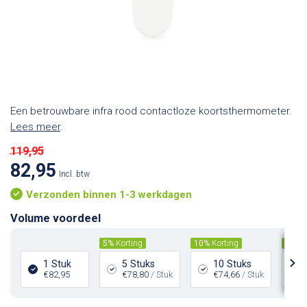
Een betrouwbare infra rood contactloze koortsthermometer.
Lees meer
.
119,95
82,95
Incl. btw
Verzonden binnen 1-3 werkdagen
Volume voordeel
5%
Korting
10%
Korting
15%
K
1 Stuk
5 Stuks
10 Stuks
€82,95
€78,80
/ Stuk
€74,66
/ Stuk