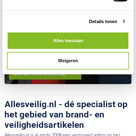
Details tonen
Kom je er toch niet helemaal
Alles toestaan
uit? Maak gebruik van onze
keuzehulp!
Weigeren
Gebruik onze keuzehulp
Allesveilig.nl - dé specialist op
het gebied van brand- en
veiligheidsartikelen
Allesveilig.nl is al sinds 2008 een vertrouwd adres op het