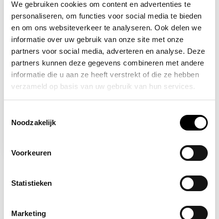
-31%
We gebruiken cookies om content en advertenties te
personaliseren, om functies voor social media te bieden
en om ons websiteverkeer te analyseren. Ook delen we
informatie over uw gebruik van onze site met onze
partners voor social media, adverteren en analyse. Deze
partners kunnen deze gegevens combineren met andere
informatie die u aan ze heeft verstrekt of die ze hebben
verzameld op basis van uw gebruik van hun services.
Op voorraad
Toestemmingsselectie
Infra-rood contactloze
Noodzakelijk
koortsthermometer
82,95
119,95
Voorkeuren
Statistieken
Marketing