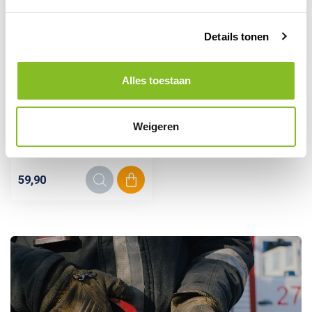
Details tonen
Alles toestaan
Backorder
Keuringssticker
Weigeren
gekeurd volgens NEN
1010 rechthoek
59,90