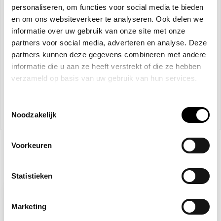
-5%
Keuringssticker gekeurd volgens NEN 1010 rechthoek
personaliseren, om functies voor social media te bieden
+
Gaatjestang voor keuringsstickers
en om ons websiteverkeer te analyseren. Ook delen we
informatie over uw gebruik van onze site met onze
partners voor social media, adverteren en analyse. Deze
+
partners kunnen deze gegevens combineren met andere
informatie die u aan ze heeft verstrekt of die ze hebben
verzameld op basis van uw gebruik van hun services.
Niet op voorraad
Toestemmingsselectie
€68,33
€71,94
Noodzakelijk
Voorkeuren
Recent bekeken
Statistieken
Marketing