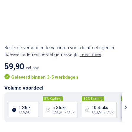
Bekijk de verschillende varianten voor de afmetingen en
hoeveelheden en bestel gemakkelijk.
Lees meer
.
59,90
Incl. btw
Geleverd binnen 3-5 werkdagen
Volume voordeel
5%
Korting
10%
Korting
15%
K
1 Stuk
5 Stuks
10 Stuks
€59,90
€56,91
/ Stuk
€53,91
/ Stuk