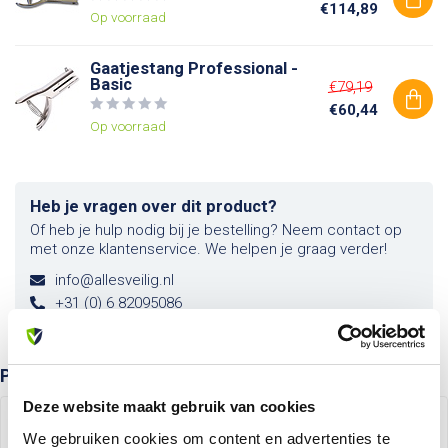
€114,89
Op voorraad
Gaatjestang Professional -
Basic
€79,19
€60,44
Op voorraad
Heb je vragen over dit product?
Of heb je hulp nodig bij je bestelling? Neem contact op
met onze klantenservice. We helpen je graag verder!
info@allesveilig.nl
+31 (0) 6 82095086
Product bundels
Deze website maakt gebruik van cookies
Gaatjestang
We gebruiken cookies om content en advertenties te