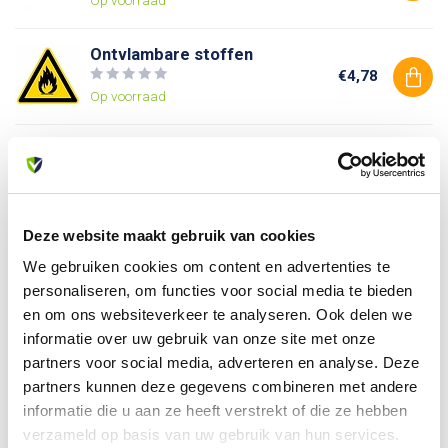
Ontvlambare stoffen
€4,78
Op voorraad
Gevaar elektrische spanning
€2,95
Op voorraad
Deze website maakt gebruik van cookies
We gebruiken cookies om content en advertenties te
Heb je vragen over dit product?
personaliseren, om functies voor social media te bieden
Of heb je hulp nodig bij je bestelling? Neem contact op
en om ons websiteverkeer te analyseren. Ook delen we
met onze klantenservice. We helpen je graag verder!
informatie over uw gebruik van onze site met onze
info@allesveilig.nl
partners voor social media, adverteren en analyse. Deze
+31 (0) 6 82095086
partners kunnen deze gegevens combineren met andere
informatie die u aan ze heeft verstrekt of die ze hebben
verzameld op basis van uw gebruik van hun services.