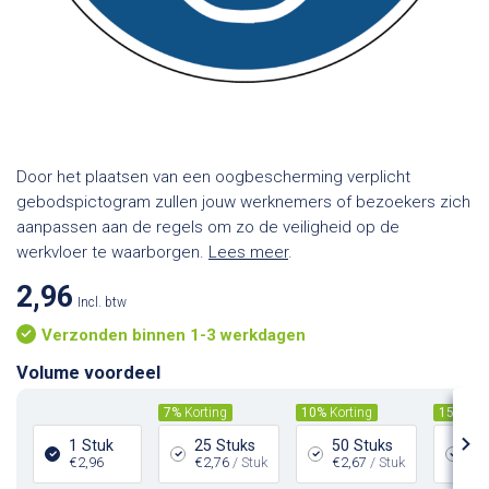
Door het plaatsen van een oogbescherming verplicht
gebodspictogram zullen jouw werknemers of bezoekers zich
aanpassen aan de regels om zo de veiligheid op de
werkvloer te waarborgen.
Lees meer
.
2,96
Incl. btw
Verzonden binnen 1-3 werkdagen
Volume voordeel
7%
Korting
10%
Korting
15%
Kor
1 Stuk
25 Stuks
50 Stuks
10
€2,96
€2,76
/ Stuk
€2,67
/ Stuk
€2