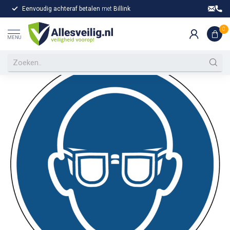
Eenvoudig achteraf betalen
met
Billink
Gr
Home
/
Oogbescherming verplicht gebodspictogram
Oogbescherming verplicht
0
MENU
gebodspictogram