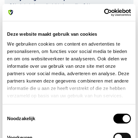
Of heb je hulp nodig bij je bestelling? Neem contact op
met onze klantenservice. We helpen je graag verder!
info@allesveilig.nl
+31 (0) 6 82095086
Deze website maakt gebruik van cookies
We gebruiken cookies om content en advertenties te
personaliseren, om functies voor social media te bieden
Recent bekeken
en om ons websiteverkeer te analyseren. Ook delen we
informatie over uw gebruik van onze site met onze
partners voor social media, adverteren en analyse. Deze
-8%
partners kunnen deze gegevens combineren met andere
informatie die u aan ze heeft verstrekt of die ze hebben
verzameld op basis van uw gebruik van hun services.
Toestemmingsselectie
Noodzakelijk
Op voorraad
Voorkeuren