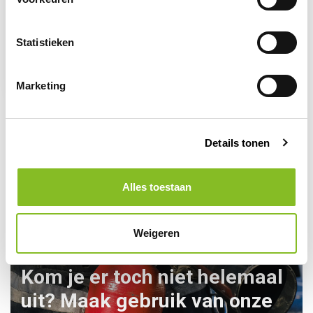
PLUM
Plum QuickFix
pleisterdispenser
Statistieken
HACCP
35,00
38,00
Marketing
Details tonen
Alles toestaan
Weigeren
Kom je er toch niet helemaal
uit? Maak gebruik van onze