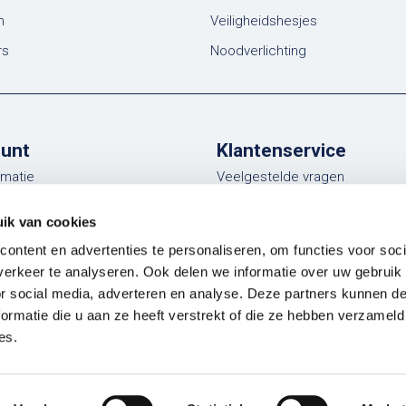
n
Veiligheidshesjes
rs
Noodverlichting
ount
Klantenservice
rmatie
Veelgestelde vragen
ngen
Verzending
ik van cookies
st
Retouren
ontent en advertenties te personaliseren, om functies voor soci
Ruilen
erkeer te analyseren. Ook delen we informatie over uw gebruik
or social media, adverteren en analyse. Deze partners kunnen 
en
ormatie die u aan ze heeft verstrekt of die ze hebben verzameld
es.