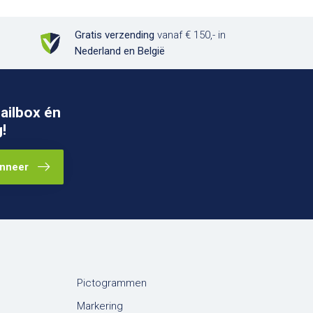
Gratis verzending
vanaf € 150,- in
Nederland en België
ailbox én
!
nneer
Pictogrammen
Markering