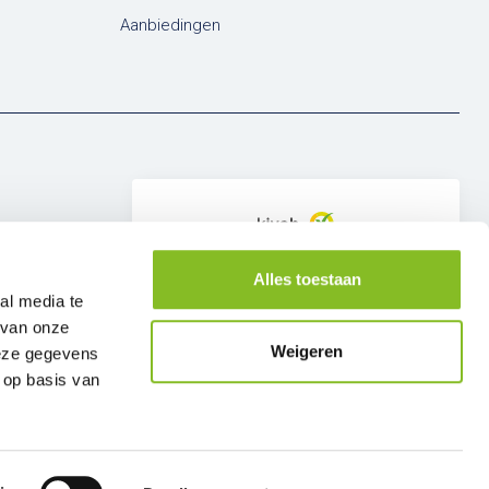
Aanbiedingen
Alles toestaan
al media te
8.9
/10
 van onze
6.679 beoordelingen
Weigeren
deze gegevens
 op basis van