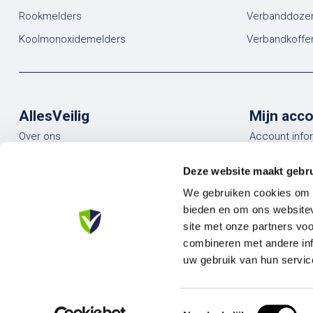
Rookmelders
Verbanddoze
Koolmonoxidemelders
Verbandkoffe
AllesVeilig
Mijn acc
Over ons
Account info
Blogs
Mijn bestelli
Deze website maakt gebru
Contact
Mijn verlanglij
We gebruiken cookies om c
Vergelijk
bieden en om ons websitev
site met onze partners vo
Alle product
combineren met andere inf
uw gebruik van hun servic
Toestemmingsselectie