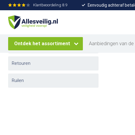
Eenvoudig achteraf betal
Klantbeoordeling
8.9
Home
/
Keuzehulp Brandblussers
Keuzeh
Veelgestelde vragen
Ontdek het assortiment
Aanbiedingen van de
Verzending
Retouren
Ruilen