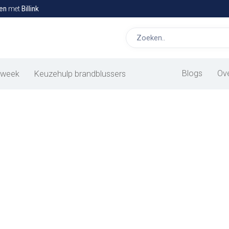
en
met
Billink
ulp Brandblussers
Blogs
Ov
 week
Keuzehulp brandblussers