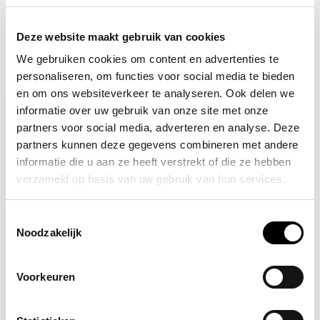
Deze website maakt gebruik van cookies
Recent bekeken
We gebruiken cookies om content en advertenties te
personaliseren, om functies voor social media te bieden
en om ons websiteverkeer te analyseren. Ook delen we
informatie over uw gebruik van onze site met onze
partners voor social media, adverteren en analyse. Deze
partners kunnen deze gegevens combineren met andere
informatie die u aan ze heeft verstrekt of die ze hebben
verzameld op basis van uw gebruik van hun services.
Toestemmingsselectie
Noodzakelijk
Backorder
BOLLÉ
Veiligheidsbril op
Voorkeuren
sterkte multifocaal
300,00