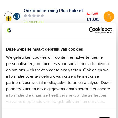
Oorbescherming Plus Pakket
€14,80
€10,95
Op voorraad
Heb je vragen over dit product?
Deze website maakt gebruik van cookies
Of heb je hulp nodig bij je bestelling? Neem contact op
met onze klantenservice. We helpen je graag verder!
We gebruiken cookies om content en advertenties te
info@allesveilig.nl
personaliseren, om functies voor social media te bieden
+31 (0) 6 82095086
en om ons websiteverkeer te analyseren. Ook delen we
informatie over uw gebruik van onze site met onze
partners voor social media, adverteren en analyse. Deze
partners kunnen deze gegevens combineren met andere
Recent bekeken
informatie die u aan ze heeft verstrekt of die ze hebben
verzameld op basis van uw gebruik van hun services.
Toestemmingsselectie