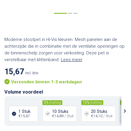
Moderne stootpet in Hi-Vis kleuren. Mesh panelen aan de
achterzijde die in combinatie met de ventilatie openingen op
de binnenschelp zorgen voor verkoeling. Deze pet is
verstelbaar met klittenband.
Lees meer
.
15,67
Incl. btw
Verzonden binnen 1-3 werkdagen
Volume voordeel
5%
Korting
10%
Korting
15%
K
1 Stuk
10 Stuks
20 Stuks
€15,67
€14,89
/ Stuk
€14,10
/ Stuk