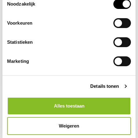
Noodzakelijk
Voorkeuren
Statistieken
Op voorraad
UVEX
Marketing
Veiligheidspet Hi-Viz,
oranje
15,67
Details tonen
Alles toestaan
Weigeren