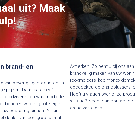
maal uit? Maak
ulp!
van brand- en
A-merken. Zo bent u bij ons aan 
brandveilig maken van uw woning
rookmelders, koolmonoxidemelde
ed van beveiligingsproducten. In
goedgekeurde brandblussers, bl
e prijzen. Daarnaast heeft
Heeft u vragen over onze produc
 u te adviseren en waar nodig te
situatie? Neem dan contact op me
ier beheren wij een grote eigen
graag van dienst.
 uw bestelling binnen 24 uur