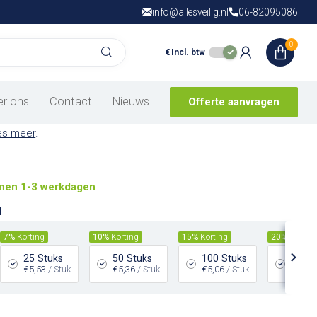
info@allesveilig.nl
Gratis verzending
06-82095086
vanaf € 150,- in
N
0
€
Incl. btw
ker geen doorgang
van een vloersticker geen doorgang zullen jouw werknemers
er ons
Contact
Nieuws
Offerte aanvragen
aanpassen aan de regels om zo de veiligheid op de werkvloer
es meer
.
nen 1-3 werkdagen
l
7%
Korting
10%
Korting
15%
Korting
20%
Kortin
25 Stuks
50 Stuks
100 Stuks
200 S
€5,53
/ Stuk
€5,36
/ Stuk
€5,06
/ Stuk
€4,76