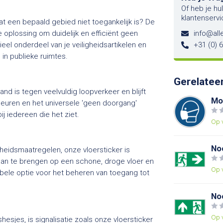
Of heb je hu
klantenservi
t een bepaald gebied niet toegankelijk is? De
 oplossing om duidelijk en efficiënt geen
info@alle
el onderdeel van je veiligheidsartikelen en
+31 (0) 
 in publieke ruimtes.
Gerelatee
nd is tegen veelvuldig loopverkeer en blijft
Mo
leuren en het universele 'geen doorgang'
 iedereen die het ziet.
Op 
No
heidsmaatregelen, onze vloersticker is
 aan te brengen op een schone, droge vloer en
Op 
xibele optie voor het beheren van toegang tot
No
Op 
esjes, is signalisatie zoals onze vloersticker