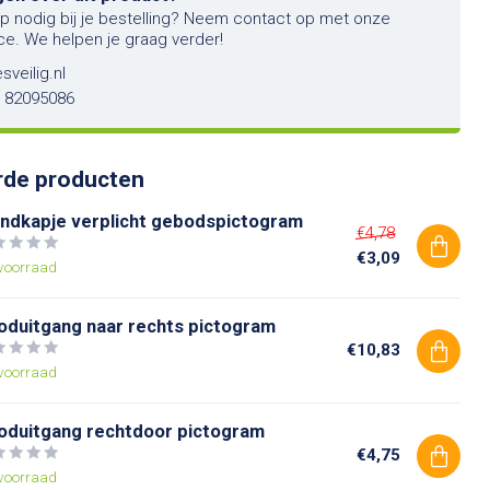
lp nodig bij je bestelling? Neem contact op met onze
ce. We helpen je graag verder!
sveilig.nl
6 82095086
rde producten
ndkapje verplicht gebodspictogram
€4,78
€3,09
voorraad
oduitgang naar rechts pictogram
€10,83
voorraad
oduitgang rechtdoor pictogram
€4,75
voorraad