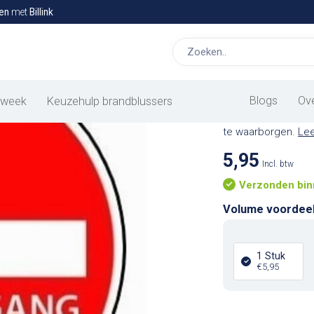
en
met
Billink
Vloerstic
Door het plaatsen 
Blogs
Ov
 week
Keuzehulp brandblussers
of bezoekers zich 
te waarborgen.
Le
5,95
Incl. btw
Verzonden bin
Volume voordee
1 Stuk
€5,95