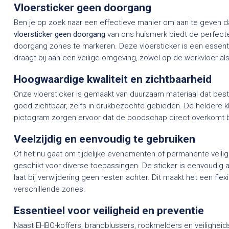
Vloersticker geen doorgang
Ben je op zoek naar een effectieve manier om aan te geven da
vloersticker geen doorgang
van ons huismerk biedt de perfecte
doorgang zones te markeren. Deze vloersticker is een essentie
draagt bij aan een veilige omgeving, zowel op de werkvloer als
Hoogwaardige kwaliteit en zichtbaarheid
Onze vloersticker is gemaakt van duurzaam materiaal dat besta
goed zichtbaar, zelfs in drukbezochte gebieden. De heldere k
pictogram zorgen ervoor dat de boodschap direct overkomt bij
Veelzijdig en eenvoudig te gebruiken
Of het nu gaat om tijdelijke evenementen of permanente veilig
geschikt voor diverse toepassingen. De sticker is eenvoudig
laat bij verwijdering geen resten achter. Dit maakt het een fle
verschillende zones.
Essentieel voor veiligheid en preventie
Naast EHBO-koffers, brandblussers, rookmelders en veiligheidsh