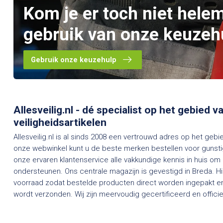
Kom je er toch niet hele
gebruik van onze keuzeh
Gebruik onze keuzehulp
Allesveilig.nl - dé specialist op het gebied 
veiligheidsartikelen
Allesveilig.nl is al sinds 2008 een vertrouwd adres op het gebi
onze webwinkel kunt u de beste merken bestellen voor gunstig
onze ervaren klantenservice alle vakkundige kennis in huis om
ondersteunen. Ons centrale magazijn is gevestigd in Breda. H
voorraad zodat bestelde producten direct worden ingepakt en
wordt verzonden. Wij zijn meervoudig gecertificeerd en officieel dealer van een groot aantal