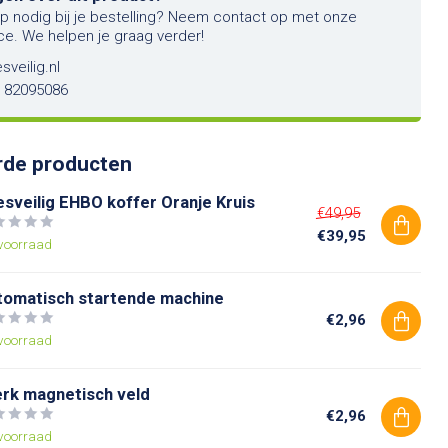
lp nodig bij je bestelling? Neem contact op met onze
ce. We helpen je graag verder!
sveilig.nl
6 82095086
rde producten
esveilig EHBO koffer Oranje Kruis
€49,95
€39,95
voorraad
tomatisch startende machine
€2,96
voorraad
erk magnetisch veld
€2,96
voorraad