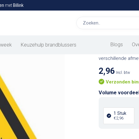
en
met
Billink
Waarschu
Het gasflessen wa
Blogs
Ov
 week
Keuzehulp brandblussers
beschermen tegen m
verschillende afme
2,96
Incl. btw
Verzonden bin
Volume voordee
1 Stuk
€2,96