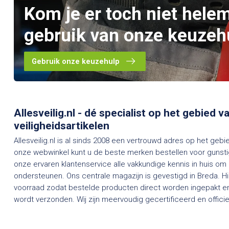
Kom je er toch niet hele
gebruik van onze keuzeh
Gebruik onze keuzehulp
Allesveilig.nl - dé specialist op het gebied 
veiligheidsartikelen
Allesveilig.nl is al sinds 2008 een vertrouwd adres op het gebi
onze webwinkel kunt u de beste merken bestellen voor gunstig
onze ervaren klantenservice alle vakkundige kennis in huis om
ondersteunen. Ons centrale magazijn is gevestigd in Breda. H
voorraad zodat bestelde producten direct worden ingepakt en
wordt verzonden. Wij zijn meervoudig gecertificeerd en officieel dealer van een groot aantal