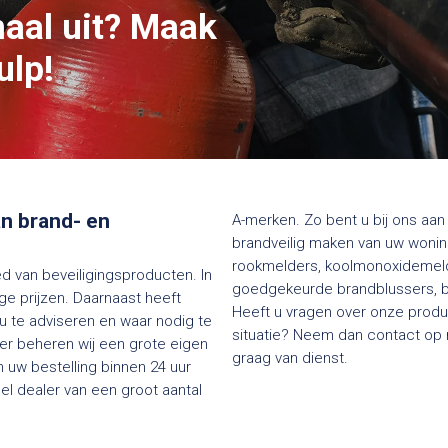
maal uit? Maak
ulp!
van brand- en
A-merken. Zo bent u bij ons aan 
brandveilig maken van uw woning
rookmelders, koolmonoxidemelde
ed van beveiligingsproducten. In
goedgekeurde brandblussers, bl
e prijzen. Daarnaast heeft
Heeft u vragen over onze produc
 u te adviseren en waar nodig te
situatie? Neem dan contact op me
ier beheren wij een grote eigen
graag van dienst.
 uw bestelling binnen 24 uur