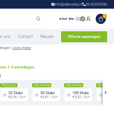
info@allesveilig.nl
Gratis verzending
06-82095086
vanaf € 150,- in
N
0
€
Incl. btw
wingsbord gasflessen
arschuwingspictogram is gemaakt om jouw werknemers te
er ons
Contact
Nieuws
Offerte aanvragen
ogelijke gevaren op de werkvloer en is leverbaar in
tingen.
Lees meer
.
nen 1-3 werkdagen
l
7%
Korting
10%
Korting
15%
Korting
20%
Kortin
25 Stuks
50 Stuks
100 Stuks
200 S
€2,76
/ Stuk
€2,67
/ Stuk
€2,52
/ Stuk
€2,37