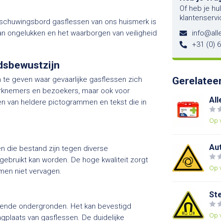
Of heb je hu
klantenservi
aarschuwingsbord gasflessen van ons huismerk is
van ongelukken en het waarborgen van veiligheid
info@alle
+31 (0) 
idsbewustzijn
 te geven waar gevaarlijke gasflessen zich
Gerelatee
 werknemers en bezoekers, maar ook voor
All
ien van heldere pictogrammen en tekst die in
Op 
Au
n die bestand zijn tegen diverse
ebruikt kan worden. De hoge kwaliteit zorgt
Op 
men niet vervagen.
St
llende ondergronden. Het kan bevestigd
Op 
gplaats van gasflessen. De duidelijke