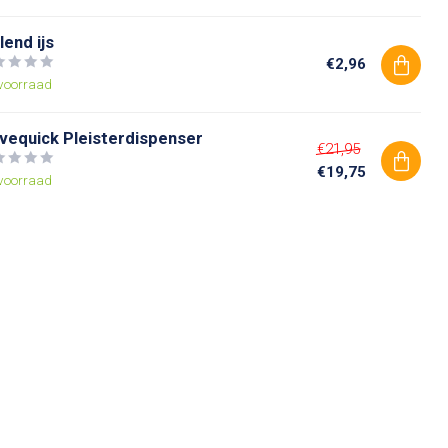
lend ijs
€2,96
voorraad
lvequick Pleisterdispenser
€21,95
€19,75
voorraad