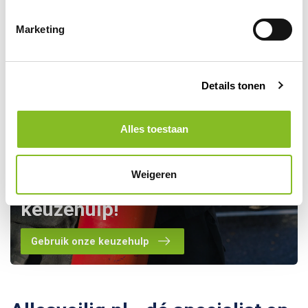
Marketing
Details tonen
Alles toestaan
Kom je er toch niet helemaal
Weigeren
uit? Maak gebruik van onze
keuzehulp!
Gebruik onze keuzehulp