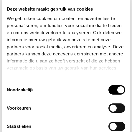
Deze website maakt gebruik van cookies
Recent bekeken
We gebruiken cookies om content en advertenties te
personaliseren, om functies voor social media te bieden
en om ons websiteverkeer te analyseren. Ook delen we
informatie over uw gebruik van onze site met onze
partners voor social media, adverteren en analyse. Deze
partners kunnen deze gegevens combineren met andere
informatie die u aan ze heeft verstrekt of die ze hebben
verzameld op basis van uw gebruik van hun services.
Toestemmingsselectie
Noodzakelijk
Op voorraad
3M
3M kinriem
Voorkeuren
10,83
Statistieken