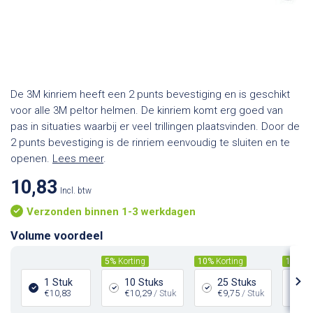
De 3M kinriem heeft een 2 punts bevestiging en is geschikt
voor alle 3M peltor helmen. De kinriem komt erg goed van
pas in situaties waarbij er veel trillingen plaatsvinden. Door de
2 punts bevestiging is de rinriem eenvoudig te sluiten en te
openen.
Lees meer
.
10,83
Incl. btw
Verzonden binnen 1-3 werkdagen
Volume voordeel
5%
Korting
10%
Korting
15%
Ko
1 Stuk
10 Stuks
25 Stuks
5
€10,83
€10,29
/ Stuk
€9,75
/ Stuk
€