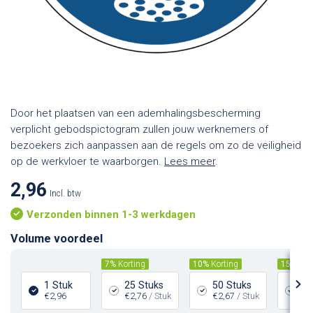
Door het plaatsen van een ademhalingsbescherming
verplicht gebodspictogram zullen jouw werknemers of
bezoekers zich aanpassen aan de regels om zo de veiligheid
op de werkvloer te waarborgen.
Lees meer
.
2,96
Incl. btw
Verzonden binnen 1-3 werkdagen
Volume voordeel
7%
Korting
10%
Korting
15%
Kor
1 Stuk
25 Stuks
50 Stuks
10
€2,96
€2,76
/ Stuk
€2,67
/ Stuk
€2