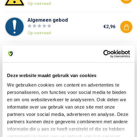
Op voorraad
Algemeen gebod
€2,96
Op voorraad
Verboden toegang voor
onbevoegden
€2,96
Op voorraad
Deze website maakt gebruik van cookies
We gebruiken cookies om content en advertenties te
Heb je vragen over dit product?
personaliseren, om functies voor social media te bieden
Of heb je hulp nodig bij je bestelling? Neem contact op
en om ons websiteverkeer te analyseren. Ook delen we
met onze klantenservice. We helpen je graag verder!
informatie over uw gebruik van onze site met onze
info@allesveilig.nl
partners voor social media, adverteren en analyse. Deze
+31 (0) 6 82095086
partners kunnen deze gegevens combineren met andere
informatie die u aan ze heeft verstrekt of die ze hebben
verzameld op basis van uw gebruik van hun services.