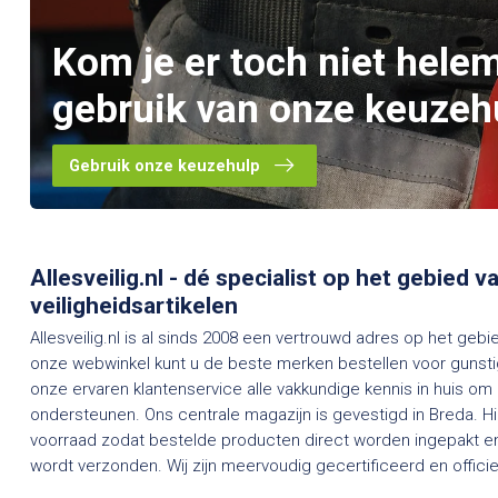
Kom je er toch niet hele
gebruik van onze keuzeh
Gebruik onze keuzehulp
Allesveilig.nl - dé specialist op het gebied 
veiligheidsartikelen
Allesveilig.nl is al sinds 2008 een vertrouwd adres op het gebi
onze webwinkel kunt u de beste merken bestellen voor gunstig
onze ervaren klantenservice alle vakkundige kennis in huis om
ondersteunen. Ons centrale magazijn is gevestigd in Breda. H
voorraad zodat bestelde producten direct worden ingepakt en
wordt verzonden. Wij zijn meervoudig gecertificeerd en officieel dealer van een groot aantal