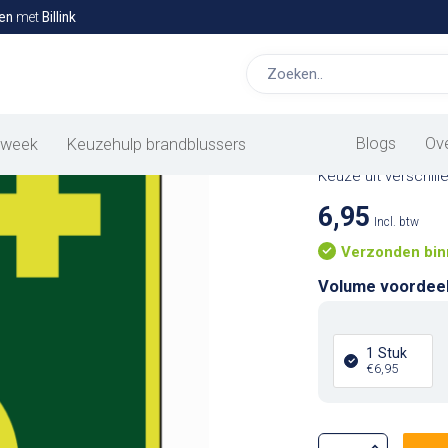
en
met
Billink
Arts lich
Blogs
Ov
 week
Keuzehulp brandblussers
Met een arts licht
Keuze uit verschil
6,95
Incl. btw
Verzonden bin
Volume voordee
1 Stuk
€6,95