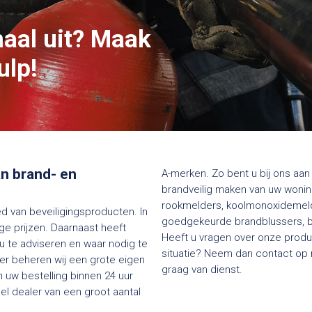
maal uit? Maak
ulp!
van brand- en
A-merken. Zo bent u bij ons aan 
brandveilig maken van uw woning
rookmelders, koolmonoxidemelde
ed van beveiligingsproducten. In
goedgekeurde brandblussers, bl
e prijzen. Daarnaast heeft
Heeft u vragen over onze produc
 u te adviseren en waar nodig te
situatie? Neem dan contact op me
ier beheren wij een grote eigen
graag van dienst.
 uw bestelling binnen 24 uur