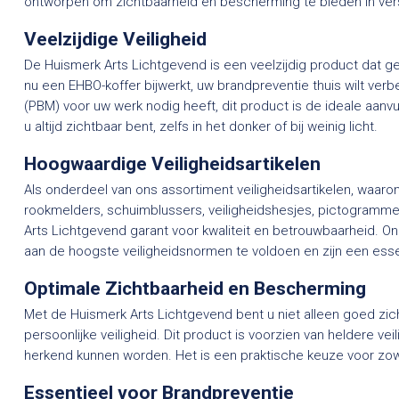
ontworpen om zichtbaarheid en bescherming te bieden in versc
Veelzijdige Veiligheid
De Huismerk Arts Lichtgevend is een veelzijdig product dat g
nu een EHBO-koffer bijwerkt, uw brandpreventie thuis wilt ve
(PBM) voor uw werk nodig heeft, dit product is de ideale aanvu
u altijd zichtbaar bent, zelfs in het donker of bij weinig licht.
Hoogwaardige Veiligheidsartikelen
Als onderdeel van ons assortiment veiligheidsartikelen, waaro
rookmelders, schuimblussers, veiligheidshesjes, pictogramm
Arts Lichtgevend garant voor kwaliteit en betrouwbaarheid. O
aan de hoogste veiligheidsnormen te voldoen en zijn een essen
Optimale Zichtbaarheid en Bescherming
Met de Huismerk Arts Lichtgevend bent u niet alleen goed zich
persoonlijke veiligheid. Dit product is voorzien van heldere v
herkend kunnen worden. Het is een praktische keuze voor zowe
Essentieel voor Brandpreventie