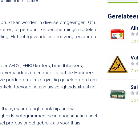
hillende situaties.
Gerelatee
ebruikt kan worden in diverse omgevingen. Of u
All
rbeteren, of persoonlijke beschermingsmiddelen
lling. Het lichtgevende aspect zorgt ervoor dat
Op 
Va
nder AED's, EHBO-koffers, brandblussers,
Op 
en, verbanddozen en meer, staat de Huismerk
nze producten zijn zorgvuldig geselecteerd om
tiële toevoeging aan uw veiligheidsuitrusting.
Sa
Op 
tbaar, maar draagt u ook bij aan uw
eiligheidspictogrammen die in noodsituaties snel
l professioneel gebruik als voor thuis.