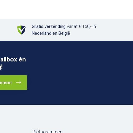
Gratis verzending
vanaf € 150,- in
Nederland en België
ailbox én
!
nneer
Pictogrammen