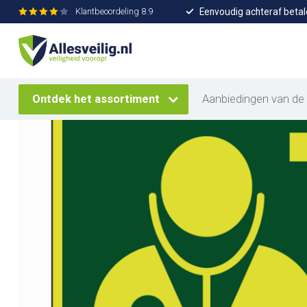
Eenvoudig achteraf betal
Klantbeoordeling
8.9
Home
/
Arts lichtgevend pictogram
Ontdek het assortiment
Aanbiedingen van de