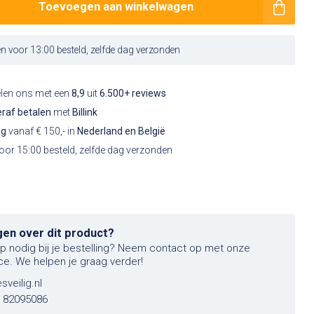
Toevoegen aan winkelwagen
 voor 13:00 besteld, zelfde dag verzonden
elen ons met een
8,9
uit
6.500+ reviews
raf betalen
met
Billink
ng
vanaf € 150,- in
Nederland en België
or 15:00 besteld, zelfde dag verzonden
gen over dit product?
lp nodig bij je bestelling? Neem contact op met onze
ce. We helpen je graag verder!
sveilig.nl
6 82095086