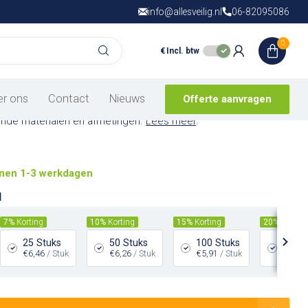
info@allesveilig.nl
Gratis verzending
06-82095086
vanaf € 150,- in
N
0
€
Incl. btw
tgevend pictogram
er ons
Contact
Nieuws
Offerte aanvragen
gevend pictogram geef je aan dat er een arts aanwezig is.
lende materialen en afmetingen.
Lees meer
.
nen 1-3 werkdagen
l
7%
Korting
10%
Korting
15%
Korting
20%
Kortin
25 Stuks
50 Stuks
100 Stuks
200 S
€6,46
/ Stuk
€6,26
/ Stuk
€5,91
/ Stuk
€5,56