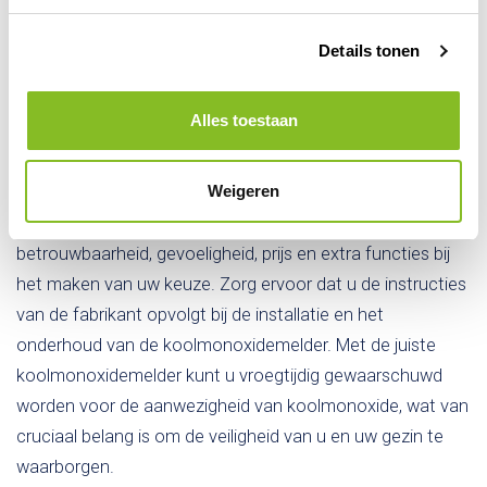
Conclusie
Details tonen
Het kiezen van de juiste
koolmonoxidemelder
is van vitaal
belang om de veiligheid in huis te waarborgen.
Alles toestaan
Elektrochemische, biomimetische, optische,
gecombineerde en draadloze melders zijn enkele van de
Weigeren
verschillende opties die beschikbaar zijn. Het is belangrijk
om rekening te houden met factoren zoals
betrouwbaarheid, gevoeligheid, prijs en extra functies bij
het maken van uw keuze. Zorg ervoor dat u de instructies
van de fabrikant opvolgt bij de installatie en het
onderhoud van de koolmonoxidemelder. Met de juiste
koolmonoxidemelder kunt u vroegtijdig gewaarschuwd
worden voor de aanwezigheid van koolmonoxide, wat van
cruciaal belang is om de veiligheid van u en uw gezin te
waarborgen.