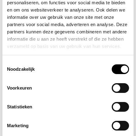
personaliseren, om functies voor social media te bieden
huizen.
en om ons websiteverkeer te analyseren. Ook delen we
informatie over uw gebruik van onze site met onze
partners voor social media, adverteren en analyse. Deze
Welke koolmonoxidemelder moet u
partners kunnen deze gegevens combineren met andere
kiezen?
informatie die u aan ze heeft verstrekt of die ze hebben
verzameld op basis van uw gebruik van hun services.
Bij het kiezen van een koolmonoxidemelder is het
belangrijk om rekening te houden met factoren zoals
Toestemmingsselectie
betrouwbaarheid, gevoeligheid, prijs en extra functies.
Noodzakelijk
Elektrochemische koolmonoxidemelders worden over het
algemeen beschouwd als betrouwbaar en gevoelig, terwijl
Voorkeuren
biomimetische melders een betaalbare optie zijn.
Optische melders zijn gevoelig, maar kunnen duurder zijn.
Gecombineerde rook- en koolmonoxidemelders bieden
Statistieken
dubbele bescherming, terwijl draadloze melders een
grotere dekking bieden.
Marketing