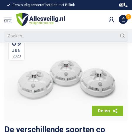
Eenvoudig achteraf betalen
met
Billink
Gr
Home
/
De verschillende soorten co melders: welke moet u
kiezen?
/
Nieuws
0
MENU
09
JUN
2023
Delen
De verschillende soorten co