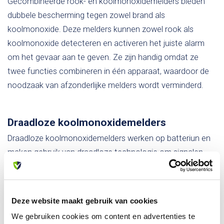
Gecombineerde rook- en koolmonoxidemelders bieden
dubbele bescherming tegen zowel brand als
koolmonoxide. Deze melders kunnen zowel rook als
koolmonoxide detecteren en activeren het juiste alarm
om het gevaar aan te geven. Ze zijn handig omdat ze
twee functies combineren in één apparaat, waardoor de
noodzaak van afzonderlijke melders wordt verminderd.
Draadloze koolmonoxidemelders
Draadloze koolmonoxidemelders werken op batteriun en
maken gebruik van draadloze technologie om signalen
door te geven aan andere melders in huis. Dit zorgt ervoor
dat het alarm afgaat op alle melders, zelfs als de
koolmonoxideconcentratie alleen op één locatie wordt
Deze website maakt gebruik van cookies
gedetecteerd. Draadloze koolmonoxidemelders bieden
We gebruiken cookies om content en advertenties te
een grotere dekking en kunnen ideaal zijn voor grotere