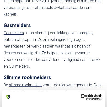
in één apparaat. Deze zijn bijzonder handig in ruimten met
verbrandingstoestellen zoals cv-ketels, haarden en
kachels.
Gasmelders
Gasmelders
slaan alarm bij een lekkage van aardgas,
butaan of propaan. Ze zijn belangrijk in garages,
meterkasten of werkplaatsen waar gasleidingen of
flessen aanwezig zijn. Ze helpen explosiegevaar te
voorkomen en bieden aanvullende veiligheid naast rook-
en CO-melders.
Slimme rookmelders
De
slimme rookmelder
vormt de nieuwste generatie. Deze
geef niet alleen een luid alarmsignaal maar sturen
bijvoorbeeld ook meldingen naar je smartphone. Zo ben je
ook buitenshuis direct op de hoogte. Vaak zijn deze