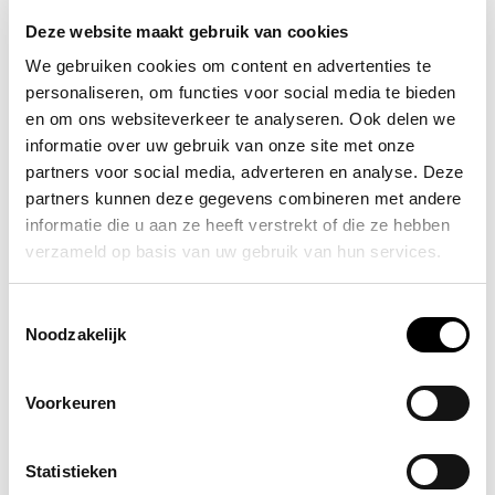
melders te koppelen aan domotica en in sommige
Deze website maakt gebruik van cookies
gevallen zelfs aan een alarmcentrale
We gebruiken cookies om content en advertenties te
personaliseren, om functies voor social media te bieden
Tips voor het kiezen van de juiste melder
en om ons websiteverkeer te analyseren. Ook delen we
Kijk naar de ruimte:
Keuken of badkamer? Kies voor
informatie over uw gebruik van onze site met onze
een hittemelder. Slaapkamer of woonkamer? Ga
partners voor social media, adverteren en analyse. Deze
voor een rookmelder.
partners kunnen deze gegevens combineren met andere
Kies de juiste techniek:
Ionisatie voor snelle
informatie die u aan ze heeft verstrekt of die ze hebben
verzameld op basis van uw gebruik van hun services.
vlammenbranden, optisch voor smeulbranden.
Extra functies:
Overweeg melders met back-up
Toestemmingsselectie
batterij, draadloze koppeling of slimme functies.
Noodzakelijk
Controleer de certificering:
Let op keurmerken als EN
14604 (rookmelders) en EN 50291 (CO-melders).
Voorkeuren
Onderhoud en testen:
Controleer batterijen, voer
maandelijks een test uit en vervang melders na circa
Statistieken
10 jaar.