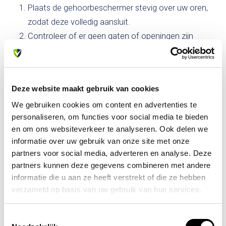
Plaats de gehoorbeschermer stevig over uw oren,
zodat deze volledig aansluit.
Controleer of er geen gaten of openingen zijn
waardoor geluid kan binnendringen.
Zorg ervoor dat u de gehoorbeschermer altijd draagt
wanneer u wordt blootgesteld aan luid geluid.
Deze website maakt gebruik van cookies
Verwijder de gehoorbeschermer niet totdat u zich in
We gebruiken cookies om content en advertenties te
een rustige omgeving bevindt.
personaliseren, om functies voor social media te bieden
Reinig de gehoorbeschermer regelmatig volgens de
en om ons websiteverkeer te analyseren. Ook delen we
instructies van de fabrikant.
informatie over uw gebruik van onze site met onze
partners voor social media, adverteren en analyse. Deze
Waarom kiezen voor onze
partners kunnen deze gegevens combineren met andere
gehoorbeschermers?
informatie die u aan ze heeft verstrekt of die ze hebben
Bij allesveilig.nl begrijpen we het belang van hoogwaardige
verzameld op basis van uw gebruik van hun services.
gehoorbescherming. De
gehoorbeschermers
zijn speciaal
ontworpen om aan de behoeften van verschillende
Toestemmingsselectie