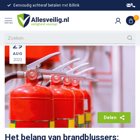
Eenvoudig achteraf betalen
met
Billink
Gr
Home
/
Waarom een brandblusser kopen een slimme stap is
/
Nieuws
0
MENU
29
AUG
2023
Delen
Het belang van brandblussers: