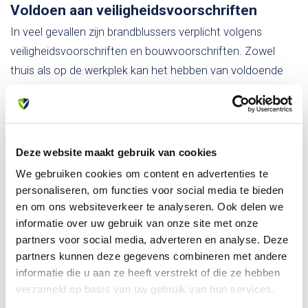
Voldoen aan veiligheidsvoorschriften
In veel gevallen zijn brandblussers verplicht volgens
veiligheidsvoorschriften en bouwvoorschriften. Zowel
thuis als op de werkplek kan het hebben van voldoende
en geschikte brandblussers uw naleving van de wet
garanderen. Dit kan niet alleen uw veiligheid vergroten,
maar ook voorkomen dat u wordt geconfronteerd met
boetes en juridische problemen.
Deze website maakt gebruik van cookies
We gebruiken cookies om content en advertenties te
personaliseren, om functies voor social media te bieden
Conclusie
en om ons websiteverkeer te analyseren. Ook delen we
Een
brandblusser kopen
is geen overbodige luxe, maar een
informatie over uw gebruik van onze site met onze
investering in veiligheid en gemoedsrust. Het biedt u de
partners voor social media, adverteren en analyse. Deze
partners kunnen deze gegevens combineren met andere
kracht om snel te reageren op branden, levens en
informatie die u aan ze heeft verstrekt of die ze hebben
eigendommen te beschermen, en te voldoen aan
verzameld op basis van uw gebruik van hun services.
veiligheidsnormen. Kies de juiste brandblusser voor uw