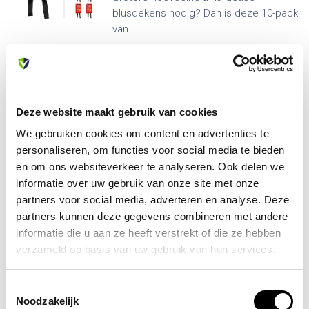
blusdekens nodig? Dan is deze 10-pack
van...
148,75
175,00
Je bespaart 18%
Op voorraad
Op werkdagen voor 13:00 besteld,
Deze website maakt gebruik van cookies
zelfde dag verzonden
We gebruiken cookies om content en advertenties te
personaliseren, om functies voor social media te bieden
en om ons websiteverkeer te analyseren. Ook delen we
informatie over uw gebruik van onze site met onze
partners voor social media, adverteren en analyse. Deze
MAISKA
partners kunnen deze gegevens combineren met andere
10-pack hardcase Blusdeken
120 x120 cm
informatie die u aan ze heeft verstrekt of die ze hebben
verzameld op basis van uw gebruik van hun services.
Grotere hoeveelheid hardcase
blusdekens nodig? Dan is deze 10-pack
Toestemmingsselectie
van...
Noodzakelijk