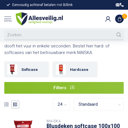
Eenvoudig achteraf betalen
met
Billink
Gr
Home
/
Blusdekens
0
Blusdeken kopen op Allesveilig.nl
MENU
Met een blusdeken kunt u een brand in een vroeg stadium
doven. Door de deken over de brandhaard heen te leggen
dooft het vuur in enkele seconden. Bestel hier hard- of
softcases van het betrouwbare merk MAISKA.
Softcase
Hardcase
Filters
MAISKA
Blusdeken softcase 100x100