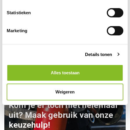
Op voorraad
Blusserstandaard
Statistieken
42,95
Marketing
Details tonen
Alles toestaan
Weigeren
Kom je er toch niet helemaal
uit? Maak gebruik van onze
keuzehulp!