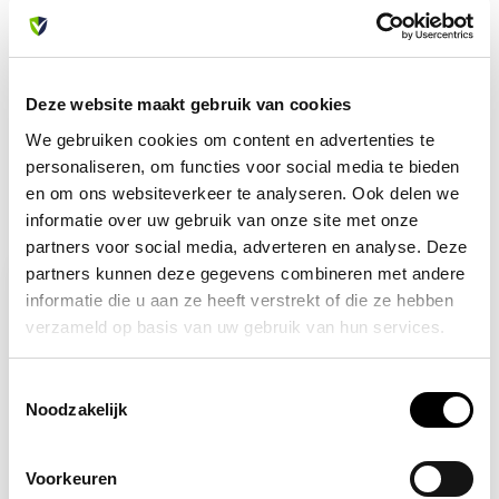
Heb je vragen over dit product?
Of heb je hulp nodig bij je bestelling? Neem contact op
met onze klantenservice. We helpen je graag verder!
info@allesveilig.nl
Deze website maakt gebruik van cookies
+31 (0) 6 82095086
We gebruiken cookies om content en advertenties te
personaliseren, om functies voor social media te bieden
en om ons websiteverkeer te analyseren. Ook delen we
informatie over uw gebruik van onze site met onze
Recent bekeken
partners voor social media, adverteren en analyse. Deze
partners kunnen deze gegevens combineren met andere
informatie die u aan ze heeft verstrekt of die ze hebben
verzameld op basis van uw gebruik van hun services.
Toestemmingsselectie
Noodzakelijk
Voorkeuren