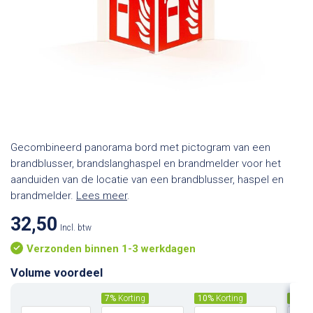
Gecombineerd panorama bord met pictogram van een
brandblusser, brandslanghaspel en brandmelder voor het
aanduiden van de locatie van een brandblusser, haspel en
brandmelder.
Lees meer
.
32,50
Incl. btw
Verzonden binnen 1-3 werkdagen
Volume voordeel
7%
Korting
10%
Korting
15%
K