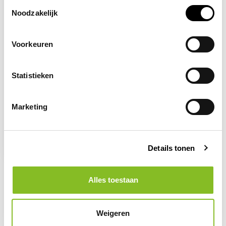
Toestemmingsselectie
Noodzakelijk
Voorkeuren
Statistieken
Op voorraad
ARBO CENTRUM
Brandmelder +
Marketing
brandhaspel +
brandblusser
pictogram panorama
32,50
Details tonen
Alles toestaan
Weigeren