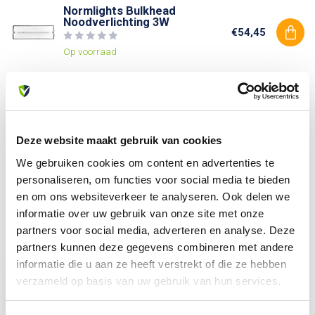
Normlights Bulkhead
Noodverlichting 3W
€54,45
Op voorraad
Heb je vragen over dit product?
Of heb je hulp nodig bij je bestelling? Neem contact op
met onze klantenservice. We helpen je graag verder!
Deze website maakt gebruik van cookies
info@allesveilig.nl
We gebruiken cookies om content en advertenties te
+31 (0) 6 82095086
personaliseren, om functies voor social media te bieden
en om ons websiteverkeer te analyseren. Ook delen we
informatie over uw gebruik van onze site met onze
partners voor social media, adverteren en analyse. Deze
Recent bekeken
partners kunnen deze gegevens combineren met andere
informatie die u aan ze heeft verstrekt of die ze hebben
verzameld op basis van uw gebruik van hun services.