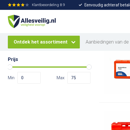
Eenvoudig achteraf betal
Klantbeoordeling
8.9
Home
/
Merken
/
Allesveilig
Merken
29
P
Alle merken
Ontdek het assortiment
Aanbiedingen van de
Allesveilig
Prijs
Min
Max