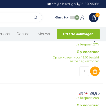
info@allesveilig.nl
Gratis verzending
06-82095086
vanaf € 150,- in
N
0
€
Incl. btw
Toon:
er ons
Contact
Nieuws
Offerte aanvragen
14,95
18,95
Je bespaart 27%
Op voorraad
Op werkdagen voor 13:00 besteld,
zelfde dag verzonden
39,95
49,95
Je bespaart 25%
Op voorraad