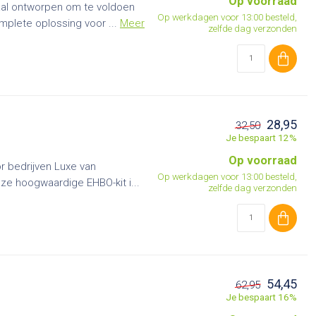
Op voorraad
iaal ontworpen om te voldoen
Op werkdagen voor 13:00 besteld,
plete oplossing voor ...
Meer
zelfde dag verzonden
28,95
32,50
Je bespaart 12%
Op voorraad
 bedrijven Luxe van
Op werkdagen voor 13:00 besteld,
Deze hoogwaardige EHBO-kit i...
zelfde dag verzonden
54,45
62,95
Je bespaart 16%