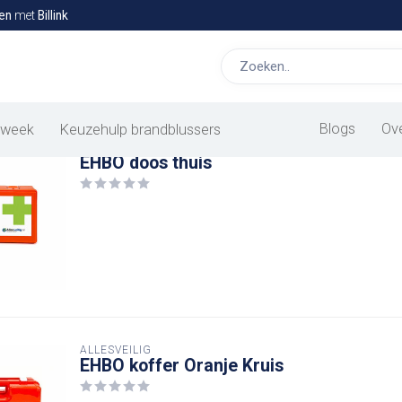
en
met
Billink
roducten
Blogs
Ov
 week
Keuzehulp brandblussers
ALLESVEILIG
EHBO doos thuis
ALLESVEILIG
EHBO koffer Oranje Kruis