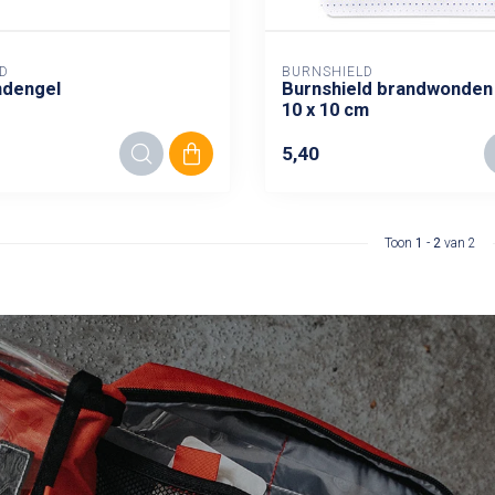
D
BURNSHIELD
dengel
Burnshield brandwonde
10 x 10 cm
5,40
Toon
1
-
2
van 2