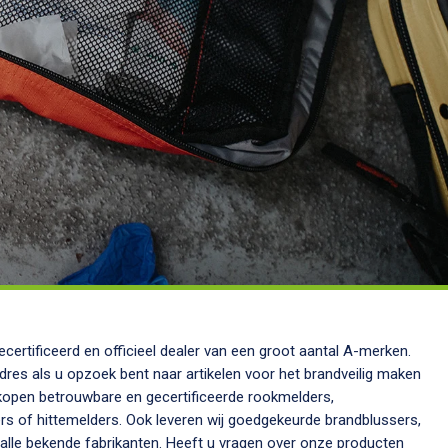
adres als u opzoek bent naar artikelen voor het brandveilig maken
rkopen betrouwbare en gecertificeerde rookmelders,
 of hittemelders. Ook leveren wij goedgekeurde brandblussers,
nten. Heeft u vragen over onze producten