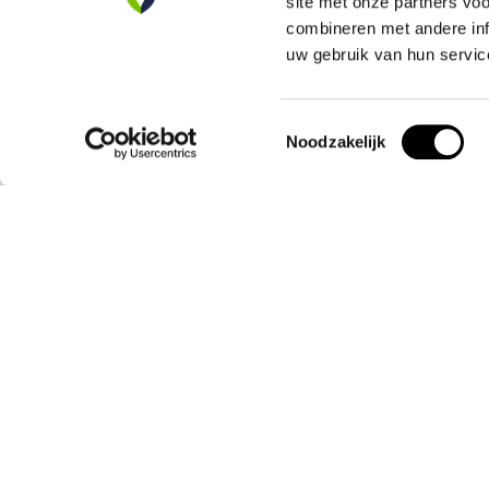
site met onze partners vo
combineren met andere inf
Ons Assortiment
uw gebruik van hun servic
Brandblussers
Vluchtladders
Blusdekens
EHBO & BHV
Toestemmingsselectie
Noodzakelijk
Rookmelders
Verbanddoze
Koolmonoxidemelders
Verbandkoffe
AllesVeilig
Mijn acc
Over ons
Account info
Blogs
Mijn bestellin
Contact
Mijn verlanglij
Vergelijk
Alle producte