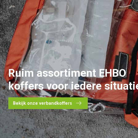
Ruim assortiment
EHBO
koffers
voor iedere situati
Bekijk onze verbandkoffers