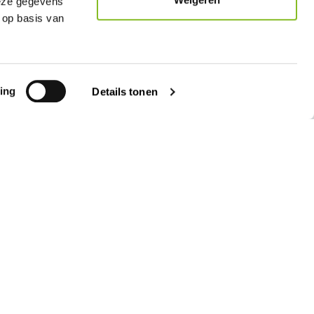
deze gegevens
 op basis van
Pictogrammen
Markering
ing
Details tonen
Aanbiedingen
8.9
/10
6.679 beoordelingen