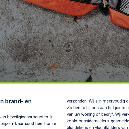
van brand- en
verzonden. Wij zijn meervoudig gecertificeerd en officieel dealer van een groot aantal A-merken.
Zo bent u bij ons aan het juiste 
van uw woning of bedrijf. Wij ve
 van beveiligingsproducten. In
koolmonoxidemelders, gasmelders
prijzen. Daarnaast heeft onze
blusdekens en vluchtladders van alle bekende fabrika