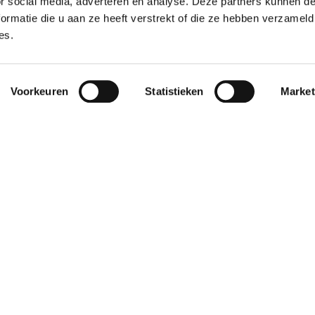
or social media, adverteren en analyse. Deze partners kunnen 
ormatie die u aan ze heeft verstrekt of die ze hebben verzameld
es.
Pleisters
PBM
Voorkeuren
Statistieken
Market
n
Veiligheidshesjes
rs
Noodverlichting
ount
Klantenservice
rmatie
Veelgestelde vragen
gen
Verzending
st
Retouren
Ruilen
n