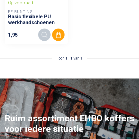
Op voorraad
FF BUNTING
Basic flexibele PU
werkhandschoenen
1,95
Toon
1
-
1
van 1
Ruim assortiment
EHBO koffers
voor iedere situatie