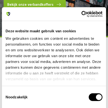
Bekijk onze verbandkoffers
Deze website maakt gebruik van cookies
We gebruiken cookies om content en advertenties te
personaliseren, om functies voor social media te bieden
en om ons websiteverkeer te analyseren. Ook delen we
Allesveilig.nl - dé specialist op
informatie over uw gebruik van onze site met onze
het gebied van brand- en
partners voor social media, adverteren en analyse. Deze
partners kunnen deze gegevens combineren met andere
veiligheidsartikelen
informatie die u aan ze heeft verstrekt of die ze hebben
Allesveilig.nl is al sinds 2008 een vertrouwd adres op het gebied
verzameld op basis van uw gebruik van hun services.
van beveiligingsproducten. In onze webwinkel kunt u de beste
merken bestellen voor gunstige prijzen. Daarnaast heeft onze
Toestemmingsselectie
ervaren klantenservice alle vakkundige kennis in huis om u te
Noodzakelijk
adviseren en waar nodig te ondersteunen. Ons centrale
magazijn is gevestigd in Breda. Hier beheren wij een grote eigen