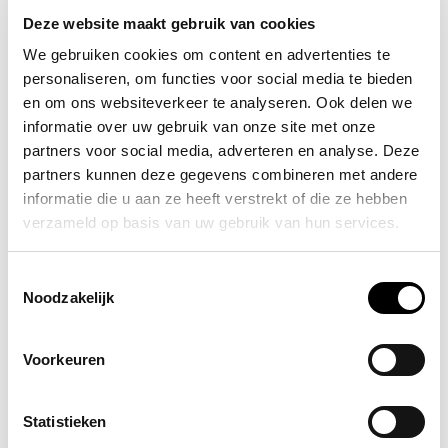
Allesveilig.nl - dé specialist op
Deze website maakt gebruik van cookies
het gebied van brand- en
We gebruiken cookies om content en advertenties te
veiligheidsartikelen
personaliseren, om functies voor social media te bieden
en om ons websiteverkeer te analyseren. Ook delen we
Allesveilig.nl is al sinds 2008 een vertrouwd adres op het gebied
informatie over uw gebruik van onze site met onze
van beveiligingsproducten. In onze webwinkel kunt u de beste
partners voor social media, adverteren en analyse. Deze
merken bestellen voor gunstige prijzen. Daarnaast heeft onze
partners kunnen deze gegevens combineren met andere
ervaren klantenservice alle vakkundige kennis in huis om u te
informatie die u aan ze heeft verstrekt of die ze hebben
adviseren en waar nodig te ondersteunen. Ons centrale
verzameld op basis van uw gebruik van hun services.
magazijn is gevestigd in Breda. Hier beheren wij een grote eigen
voorraad zodat bestelde producten direct worden ingepakt en
uw bestelling binnen 24 uur wordt verzonden. Wij zijn
Toestemmingsselectie
meervoudig gecertificeerd en officieel dealer van een groot
Noodzakelijk
aantal A-merken. Zo bent u bij ons aan het juiste adres als u
opzoek bent naar artikelen voor het brandveilig maken van uw
Voorkeuren
woning of bedrijf. Wij verkopen betrouwbare en gecertificeerde
rookmelders, koolmonoxidemelders, gasmelders of
hittemelders. Ook leveren wij goedgekeurde brandblussers,
Statistieken
blusdekens en vluchtladders van alle bekende fabrikanten.