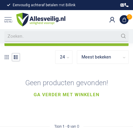
Eenvoudig achteraf betalen
met
Billink
Gr
Home
/
Merken
/
Flameline
0
Flameline
MENU
Filters
Geen producten gevonden!
GA VERDER MET WINKELEN
Toon
1
-
0
van 0