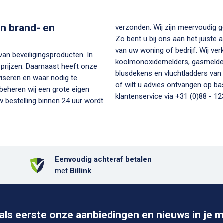
van brand- en
verzonden. Wij zijn meervoudig gecertificeerd en officieel dealer van een groot aantal A-merken.
Zo bent u bij ons aan het juiste 
van uw woning of bedrijf. Wij ve
 van beveiligingsproducten. In
koolmonoxidemelders, gasmelders
prijzen. Daarnaast heeft onze
blusdekens en vluchtladders van alle bekende fabrika
viseren en waar nodig te
of wilt u advies ontvangen op b
 beheren wij een grote eigen
klantenservice via +31 (0)88 - 123
 bestelling binnen 24 uur wordt
Eenvoudig achteraf betalen
met
Billink
als eerste onze aanbiedingen en nieuws in je m