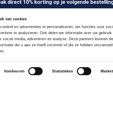
pak direct 10% korting op je volgende bestelling
Abo
ik van cookies
ontent en advertenties te personaliseren, om functies voor soci
erkeer te analyseren. Ook delen we informatie over uw gebruik
or social media, adverteren en analyse. Deze partners kunnen 
ormatie die u aan ze heeft verstrekt of die ze hebben verzameld
es.
Pleisters
PBM
Voorkeuren
Statistieken
Market
n
Veiligheidshesjes
rs
Noodverlichting
ount
Klantenservice