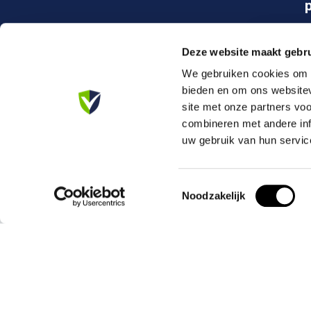
Deze website maakt gebru
We gebruiken cookies om c
bieden en om ons websitev
site met onze partners vo
combineren met andere inf
Ons Assortiment
uw gebruik van hun servic
Brandblussers
Vluchtladders
Blusdekens
EHBO & BHV
Toestemmingsselectie
Noodzakelijk
Rookmelders
Verbanddoze
Koolmonoxidemelders
Verbandkoffe
AllesVeilig
Mijn acc