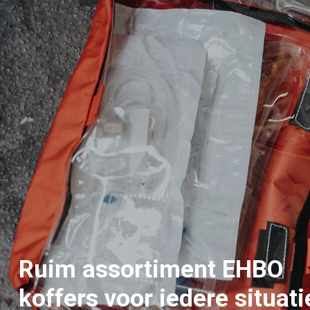
Ruim assortiment
EHBO
koffers
voor iedere situati