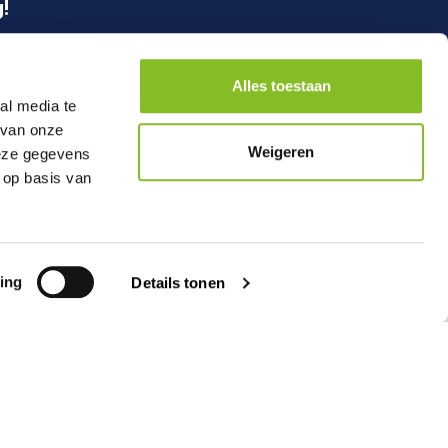
!
nneer
Alles toestaan
al media te
 van onze
Weigeren
deze gegevens
 op basis van
Pictogrammen
Markering
ing
Details tonen
Aanbiedingen