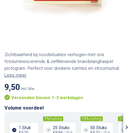
Zichtbaarheid bij noodsituaties verhogen met ons
fotoluminescerende & zelfklevende brandslanghaspel
pictogram. Perfect voor donkere ruimtes en stroomuitval.
Lees meer
.
9,50
Incl. btw
Verzonden binnen 1-3 werkdagen
Volume voordeel
7%
Korting
10%
Korting
15%
Kor
1 Stuk
25 Stuks
50 Stuks
10
€9,50
€8,84
/ Stuk
€8,55
/ Stuk
€8