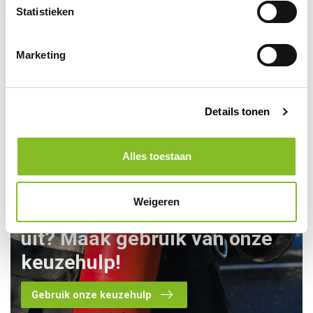
Statistieken
9,50
Marketing
Details tonen
Alles toestaan
Weigeren
Kom je er toch niet helemaal
uit? Maak gebruik van onze
keuzehulp!
Gebruik onze keuzehulp