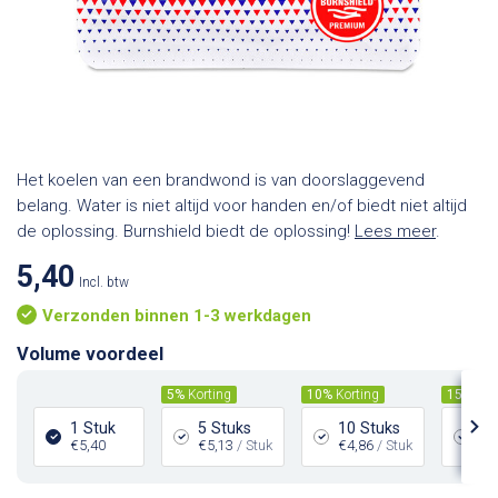
Het koelen van een brandwond is van doorslaggevend
belang. Water is niet altijd voor handen en/of biedt niet altijd
de oplossing. Burnshield biedt de oplossing!
Lees meer
.
5,40
Incl. btw
Verzonden binnen 1-3 werkdagen
Volume voordeel
5%
Korting
10%
Korting
15%
Kor
1 Stuk
5 Stuks
10 Stuks
15
€5,40
€5,13
/ Stuk
€4,86
/ Stuk
€4