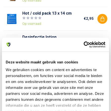
Op voorraad
Hot / cold pack 13 x 14 cm
€2,95
Op voorraad
Desinfectie lotion
€2,09
Op voorraad
Deze website maakt gebruik van cookies
Heb je vragen over dit product?
We gebruiken cookies om content en advertenties te
Of heb je hulp nodig bij je bestelling? Neem contact op
personaliseren, om functies voor social media te bieden
met onze klantenservice. We helpen je graag verder!
en om ons websiteverkeer te analyseren. Ook delen we
info@allesveilig.nl
informatie over uw gebruik van onze site met onze
+31 (0) 6 82095086
partners voor social media, adverteren en analyse. Deze
partners kunnen deze gegevens combineren met andere
informatie die u aan ze heeft verstrekt of die ze hebben