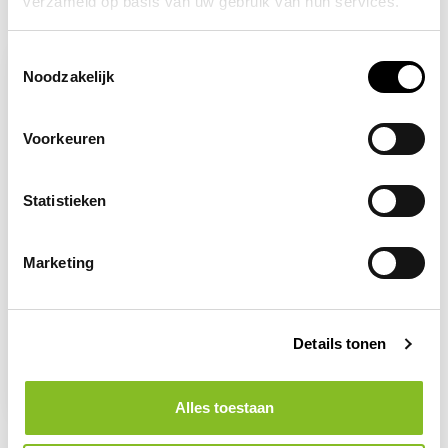
verzameld op basis van uw gebruik van hun services.
Recent bekeken
Toestemmingsselectie
Noodzakelijk
Voorkeuren
Statistieken
Marketing
Op voorraad
BURNSHIELD
Burnshield
brandwonden kompres
Details tonen
10 x 10 cm
5,40
Alles toestaan