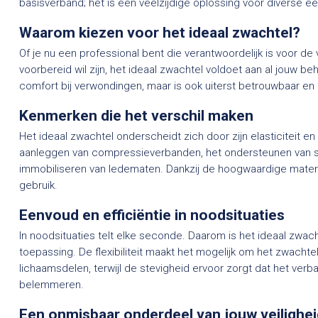
basisverband; het is een veelzijdige oplossing voor diverse eer
Waarom kiezen voor het ideaal zwachtel?
Of je nu een professional bent die verantwoordelijk is voor de 
voorbereid wil zijn, het ideaal zwachtel voldoet aan al jouw be
comfort bij verwondingen, maar is ook uiterst betrouwbaar en 
Kenmerken die het verschil maken
Het ideaal zwachtel onderscheidt zich door zijn elasticiteit e
aanleggen van compressieverbanden, het ondersteunen van sp
immobiliseren van ledematen. Dankzij de hoogwaardige materiale
gebruik.
Eenvoud en efficiëntie in noodsituaties
In noodsituaties telt elke seconde. Daarom is het ideaal zwa
toepassing. De flexibiliteit maakt het mogelijk om het zwachte
lichaamsdelen, terwijl de stevigheid ervoor zorgt dat het verban
belemmeren.
Een onmisbaar onderdeel van jouw veilighei