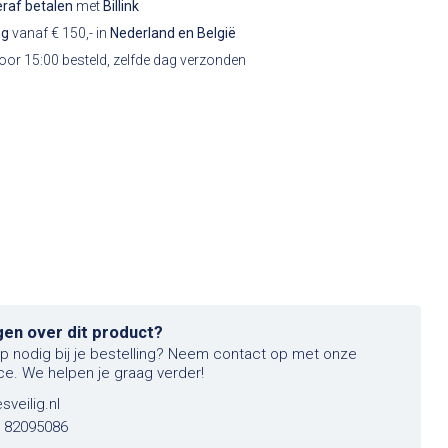
raf betalen
met
Billink
ng
vanaf € 150,- in
Nederland en België
or 15:00 besteld, zelfde dag verzonden
gen over dit product?
lp nodig bij je bestelling? Neem contact op met onze
ce. We helpen je graag verder!
sveilig.nl
6 82095086