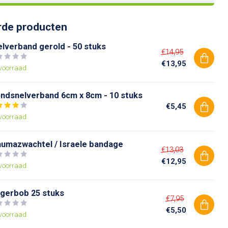
rde producten
lverband gerold - 50 stuks
€14,95
€13,95
voorraad
ndsnelverband 6cm x 8cm - 10 stuks
€5,45
voorraad
aumazwachtel / Israele bandage
€13,03
€12,95
voorraad
ngerbob 25 stuks
€7,95
€5,50
voorraad