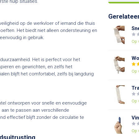
ste hulp situaties.
Gerelatee
veiligheid op de werkvloer of iemand die thuis
Sne
hoeften. Het biedt niet alleen ondersteuning en
eenvoudig in gebruik.
Op 
Wo
n duurzaamheid. Het is perfect voor het
ieren en gewrichten, en zelfs het
Op 
n blijft het comfortabel, zelfs bij langdurig
Tr
Op 
chtel ontworpen voor snelle en eenvoudige
l aan te passen aan verschillende
d effectief blijft zonder de circulatie te
Vi
Op 
dsuitrusting