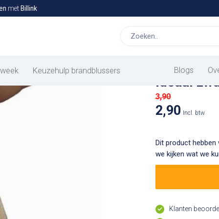
en
met
Billink
op bas
Blogs
Ov
 week
Keuzehulp brandblussers
Ideaal zwa
3,90
2,90
Incl. btw
Dit product hebben 
we kijken wat we k
Klanten beoord