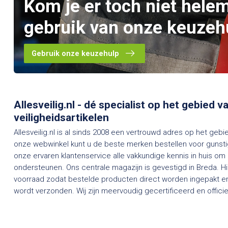
Kom je er toch niet hele
gebruik van onze keuzeh
Gebruik onze keuzehulp
Allesveilig.nl - dé specialist op het gebied 
veiligheidsartikelen
Allesveilig.nl is al sinds 2008 een vertrouwd adres op het gebi
onze webwinkel kunt u de beste merken bestellen voor gunstig
onze ervaren klantenservice alle vakkundige kennis in huis om
ondersteunen. Ons centrale magazijn is gevestigd in Breda. H
voorraad zodat bestelde producten direct worden ingepakt en
wordt verzonden. Wij zijn meervoudig gecertificeerd en officieel dealer van een groot aantal