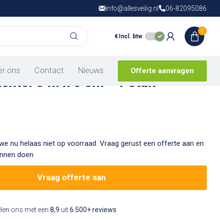
info@allesveilig.nl
Gratis verzending
06-82095086
vanaf € 150,- in
N
0
€
Incl. btw
is van
1 beoordeling
er ons
Contact
Nieuws
Offerte aanvragen
chtel 5 m x 6 cm - 1 stuk
we nu helaas niet op voorraad. Vraag gerust een offerte aan en
unnen doen
Vraag offerte aan
elen ons met een
8,9
uit
6.500+ reviews