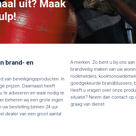
maal uit? Maak
ulp!
van brand- en
A-merken. Zo bent u bij ons aan 
brandveilig maken van uw woning
rookmelders, koolmonoxidemelde
ed van beveiligingsproducten. In
goedgekeurde brandblussers, bl
e prijzen. Daarnaast heeft
Heeft u vragen over onze produc
 u te adviseren en waar nodig te
situatie? Neem dan contact op me
ier beheren wij een grote eigen
graag van dienst.
 uw bestelling binnen 24 uur