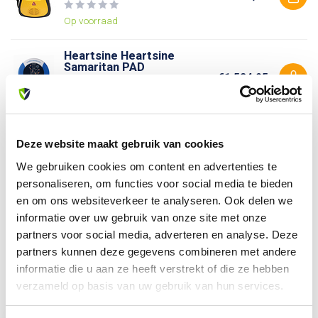
Op voorraad
Heartsine Heartsine
Samaritan PAD
€1.524,95
Niet op voorraad
Deze website maakt gebruik van cookies
Heb je vragen over dit product?
We gebruiken cookies om content en advertenties te
Of heb je hulp nodig bij je bestelling? Neem contact op
personaliseren, om functies voor social media te bieden
met onze klantenservice. We helpen je graag verder!
en om ons websiteverkeer te analyseren. Ook delen we
info@allesveilig.nl
informatie over uw gebruik van onze site met onze
+31 (0) 6 82095086
partners voor social media, adverteren en analyse. Deze
partners kunnen deze gegevens combineren met andere
informatie die u aan ze heeft verstrekt of die ze hebben
verzameld op basis van uw gebruik van hun services.
Recent bekeken