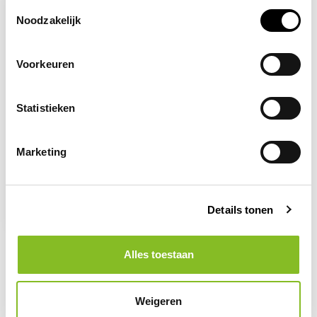
Toestemmingsselectie
Noodzakelijk
Voorkeuren
Statistieken
Marketing
Op voorraad
DEFIBTECH
Defibtech Lifeline
Details tonen
1.689,95
Alles toestaan
Weigeren