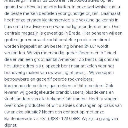
Allesveilig.nl is al sinds 2008 een vertrouwd adres op het
gebied van beveiligingsproducten. In onze webwinkel kunt u
de beste merken bestellen voor gunstige prijzen. Daarnaast
heeft onze ervaren klantenservice alle vakkundige kennis in
huis om u te adviseren en waar nodig te ondersteunen. Ons
centrale magazijn is gevestigd in Breda. Hier beheren wij een
grote eigen voorraad zodat bestelde producten direct
worden ingepakt en uw bestelling binnen 24 uur wordt
verzonden. Wij zijn meervoudig gecertificeerd en officieel
dealer van een groot aantal A-merken. Zo bent u bij ons aan
het juiste adres als u opzoek bent naar artikelen voor het
brandveilig maken van uw woning of bedrijf. Wij verkopen
betrouwbare en gecertificeerde rookmelders,
koolmonoxidemelders, gasmelders of hittemelders. Ook
leveren wij goedgekeurde brandblussers, blusdekens en
vluchtladders van alle bekende fabrikanten. Heeft u vragen
over onze producten of wilt u advies ontvangen op basis van
uw unieke situatie? Neem dan contact op met onze
klantenservice via +31 (0)88 - 123 0 888. Wij zijn u graag van
dienst.