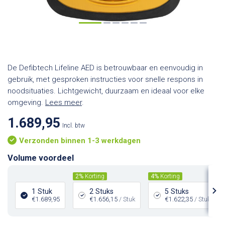
De Defibtech Lifeline AED is betrouwbaar en eenvoudig in
gebruik, met gesproken instructies voor snelle respons in
noodsituaties. Lichtgewicht, duurzaam en ideaal voor elke
omgeving.
Lees meer
.
1.689,95
Incl. btw
Verzonden binnen 1-3 werkdagen
Volume voordeel
2%
Korting
4%
Korting
1 Stuk
2 Stuks
5 Stuks
€1.689,95
€1.656,15
/ Stuk
€1.622,35
/ Stuk