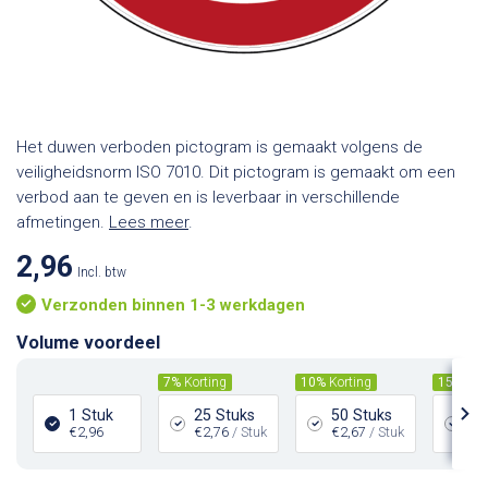
Het duwen verboden pictogram is gemaakt volgens de
veiligheidsnorm ISO 7010. Dit pictogram is gemaakt om een
verbod aan te geven en is leverbaar in verschillende
afmetingen.
Lees meer
.
2,96
Incl. btw
Verzonden binnen 1-3 werkdagen
Volume voordeel
7%
Korting
10%
Korting
15%
Kor
1 Stuk
25 Stuks
50 Stuks
10
€2,96
€2,76
/ Stuk
€2,67
/ Stuk
€2