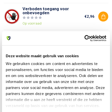
Verboden toegang voor
onbevoegden
€2,96
Op voorraad
Verboden voor voetgangers
€2,96
Op voorraad
Deze website maakt gebruik van cookies
We gebruiken cookies om content en advertenties te
Heb je vragen over dit product?
personaliseren, om functies voor social media te bieden
Of heb je hulp nodig bij je bestelling? Neem contact op
en om ons websiteverkeer te analyseren. Ook delen we
met onze klantenservice. We helpen je graag verder!
informatie over uw gebruik van onze site met onze
info@allesveilig.nl
partners voor social media, adverteren en analyse. Deze
+31 (0) 6 82095086
partners kunnen deze gegevens combineren met andere
informatie die u aan ze heeft verstrekt of die ze hebben
verzameld op basis van uw gebruik van hun services.