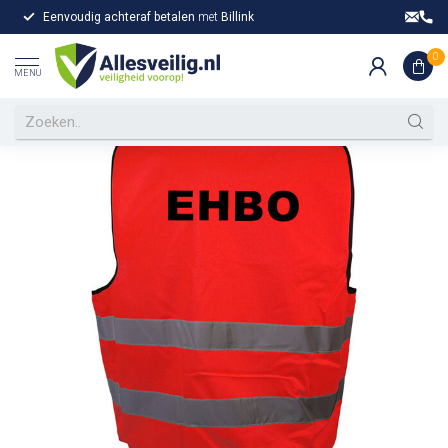
Eenvoudig achteraf betalen
met
Billink
Gr
Home
/
EHBO hesje rood
EHBO hesje rood
0
MENU