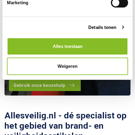
Marketing
Details tonen
Alles toestaan
Kom je er toch niet helemaal
uit? Maak gebruik van onze
Weigeren
keuzehulp!
Gebruik onze keuzehulp
Allesveilig.nl - dé specialist op
het gebied van brand- en