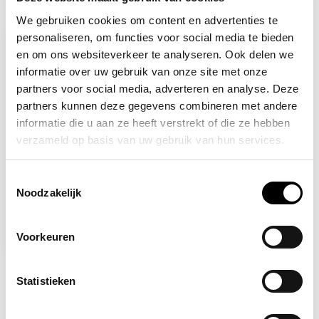
Recent bekeken
We gebruiken cookies om content en advertenties te
personaliseren, om functies voor social media te bieden
-17%
en om ons websiteverkeer te analyseren. Ook delen we
informatie over uw gebruik van onze site met onze
partners voor social media, adverteren en analyse. Deze
partners kunnen deze gegevens combineren met andere
informatie die u aan ze heeft verstrekt of die ze hebben
verzameld op basis van uw gebruik van hun services.
Toestemmingsselectie
Op voorraad
Noodzakelijk
EHBO hesje rood
Voorkeuren
9,95
11,95
Statistieken