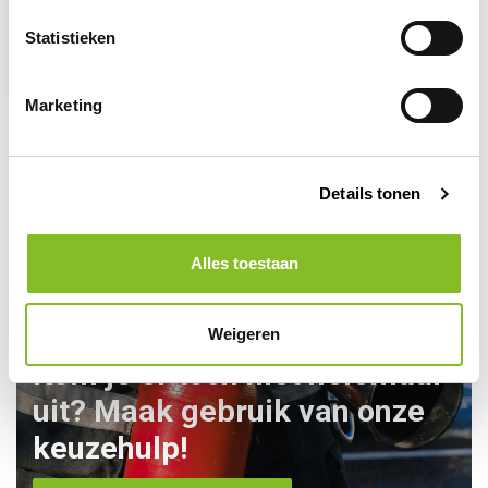
10 cm 8 lagen - 100
Statistieken
stuks
11,95
Marketing
Details tonen
Alles toestaan
Weigeren
Kom je er toch niet helemaal
uit? Maak gebruik van onze
keuzehulp!