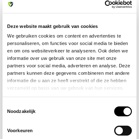
info@allesveilig.nl
+31 (0) 6 82095086
Deze website maakt gebruik van cookies
We gebruiken cookies om content en advertenties te
Recent bekeken
personaliseren, om functies voor social media te bieden
en om ons websiteverkeer te analyseren. Ook delen we
informatie over uw gebruik van onze site met onze
partners voor social media, adverteren en analyse. Deze
partners kunnen deze gegevens combineren met andere
informatie die u aan ze heeft verstrekt of die ze hebben
verzameld op basis van uw gebruik van hun services.
Toestemmingsselectie
Noodzakelijk
Niet op voorraad
Voorkeuren
Gaaskompres - 100
stuks zestientje - 10 x