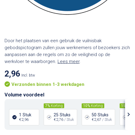
Door het plaatsen van een gebruik de vuilnisbak
gebodspictogram zullen jouw werknemers of bezoekers zich
aanpassen aan de regels om zo de veiligheid op de
werkvloer te waarborgen.
Lees meer
.
2,96
Incl. btw
Verzonden binnen 1-3 werkdagen
Volume voordeel
7%
Korting
10%
Korting
15%
Kor
1 Stuk
25 Stuks
50 Stuks
10
€2,96
€2,76
/ Stuk
€2,67
/ Stuk
€2