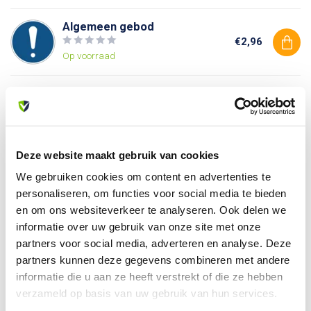
Algemeen gebod
€2,96
Op voorraad
Verboden toegang voor
onbevoegden
€2,96
Op voorraad
Deze website maakt gebruik van cookies
We gebruiken cookies om content en advertenties te
Heb je vragen over dit product?
personaliseren, om functies voor social media te bieden
Of heb je hulp nodig bij je bestelling? Neem contact op
en om ons websiteverkeer te analyseren. Ook delen we
met onze klantenservice. We helpen je graag verder!
informatie over uw gebruik van onze site met onze
info@allesveilig.nl
partners voor social media, adverteren en analyse. Deze
+31 (0) 6 82095086
partners kunnen deze gegevens combineren met andere
informatie die u aan ze heeft verstrekt of die ze hebben
verzameld op basis van uw gebruik van hun services.