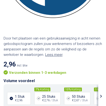
Door het plaatsen van een gebruiksaanwijzing in acht nemen
gebodspictogram zullen jouw werknemers of bezoekers zich
aanpassen aan de regels om zo de veiligheid op de
werkvloer te waarborgen.
Lees meer
.
2,96
Incl. btw
Verzonden binnen 1-3 werkdagen
Volume voordeel
7%
Korting
10%
Korting
15%
Kor
1 Stuk
25 Stuks
50 Stuks
10
€2,96
€2,76
/ Stuk
€2,67
/ Stuk
€2