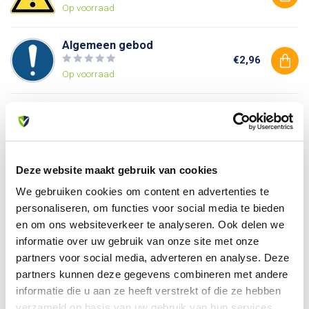
Op voorraad
Algemeen gebod
€2,96
Op voorraad
Verboden toegang voor
onbevoegden
€2,96
Op voorraad
Deze website maakt gebruik van cookies
We gebruiken cookies om content en advertenties te
Heb je vragen over dit product?
personaliseren, om functies voor social media te bieden
Of heb je hulp nodig bij je bestelling? Neem contact op
en om ons websiteverkeer te analyseren. Ook delen we
met onze klantenservice. We helpen je graag verder!
informatie over uw gebruik van onze site met onze
info@allesveilig.nl
partners voor social media, adverteren en analyse. Deze
+31 (0) 6 82095086
partners kunnen deze gegevens combineren met andere
informatie die u aan ze heeft verstrekt of die ze hebben
verzameld op basis van uw gebruik van hun services.