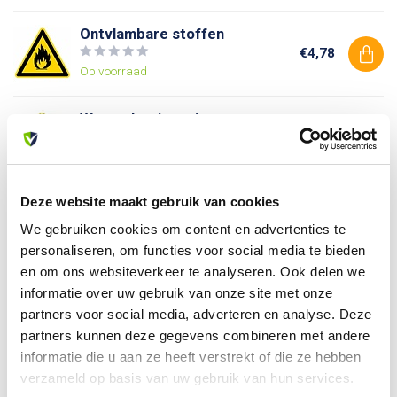
Ontvlambare stoffen
€4,78
Op voorraad
Waarschuwingspictogram
€2,96
Op voorraad
Deze website maakt gebruik van cookies
Heb je vragen over dit product?
We gebruiken cookies om content en advertenties te
Of heb je hulp nodig bij je bestelling? Neem contact op
personaliseren, om functies voor social media te bieden
met onze klantenservice. We helpen je graag verder!
en om ons websiteverkeer te analyseren. Ook delen we
informatie over uw gebruik van onze site met onze
info@allesveilig.nl
partners voor social media, adverteren en analyse. Deze
+31 (0) 6 82095086
partners kunnen deze gegevens combineren met andere
informatie die u aan ze heeft verstrekt of die ze hebben
verzameld op basis van uw gebruik van hun services.