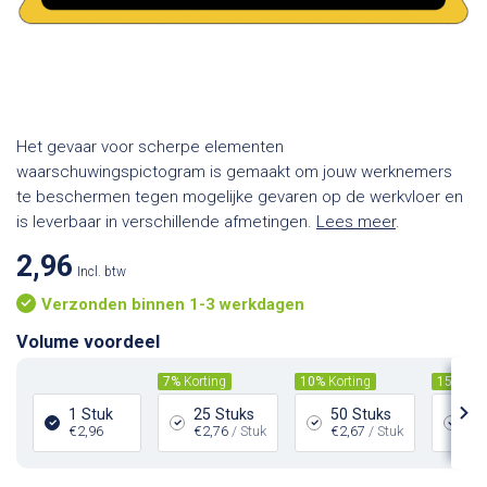
Het gevaar voor scherpe elementen
waarschuwingspictogram is gemaakt om jouw werknemers
te beschermen tegen mogelijke gevaren op de werkvloer en
is leverbaar in verschillende afmetingen.
Lees meer
.
2,96
Incl. btw
Verzonden binnen 1-3 werkdagen
Volume voordeel
7%
Korting
10%
Korting
15%
Kor
1 Stuk
25 Stuks
50 Stuks
10
€2,96
€2,76
/ Stuk
€2,67
/ Stuk
€2