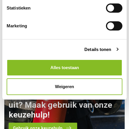
stoffen
Statistieken
Stukprijs:
12,10
0,40 /
Marketing
Details tonen
Alles toestaan
Weigeren
Kom je er toch niet helemaal
uit? Maak gebruik van onze
keuzehulp!
Gebruik onze keuzehulp