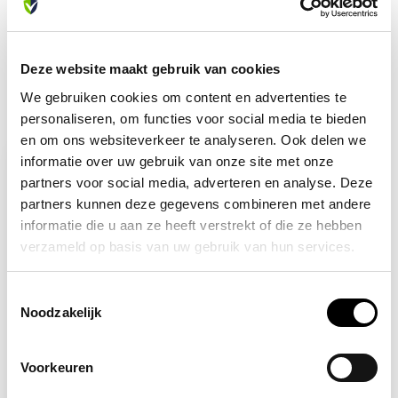
info@allesveilig.nl
+31 (0) 6 82095086
Deze website maakt gebruik van cookies
We gebruiken cookies om content en advertenties te
Recent bekeken
personaliseren, om functies voor social media te bieden
en om ons websiteverkeer te analyseren. Ook delen we
informatie over uw gebruik van onze site met onze
partners voor social media, adverteren en analyse. Deze
partners kunnen deze gegevens combineren met andere
informatie die u aan ze heeft verstrekt of die ze hebben
verzameld op basis van uw gebruik van hun services.
Toestemmingsselectie
Noodzakelijk
Op voorraad
Voorkeuren
GHS 07
Gevaar/schadelijk/irriterende