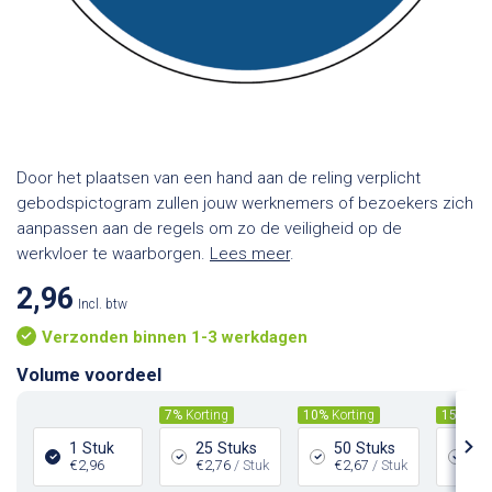
Door het plaatsen van een hand aan de reling verplicht
gebodspictogram zullen jouw werknemers of bezoekers zich
aanpassen aan de regels om zo de veiligheid op de
werkvloer te waarborgen.
Lees meer
.
2,96
Incl. btw
Verzonden binnen 1-3 werkdagen
Volume voordeel
7%
Korting
10%
Korting
15%
Kor
1 Stuk
25 Stuks
50 Stuks
10
€2,96
€2,76
/ Stuk
€2,67
/ Stuk
€2