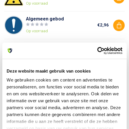
Op voorraad
Algemeen gebod
€2,96
Op voorraad
Verboden toegang voor
onbevoegden
€2,96
Op voorraad
Deze website maakt gebruik van cookies
We gebruiken cookies om content en advertenties te
Heb je vragen over dit product?
personaliseren, om functies voor social media te bieden
Of heb je hulp nodig bij je bestelling? Neem contact op
en om ons websiteverkeer te analyseren. Ook delen we
met onze klantenservice. We helpen je graag verder!
informatie over uw gebruik van onze site met onze
info@allesveilig.nl
partners voor social media, adverteren en analyse. Deze
+31 (0) 6 82095086
partners kunnen deze gegevens combineren met andere
informatie die u aan ze heeft verstrekt of die ze hebben
verzameld op basis van uw gebruik van hun services.